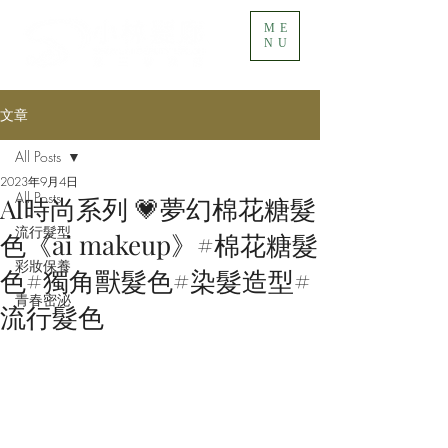
ME
NU
文章
All Posts
2023年9月4日
All Posts
AI時尚系列 💗夢幻棉花糖髮
流行髮型
色《ai makeup》#棉花糖髮
彩妝保養
色#獨角獸髮色#染髮造型#
青春密泌
流行髮色