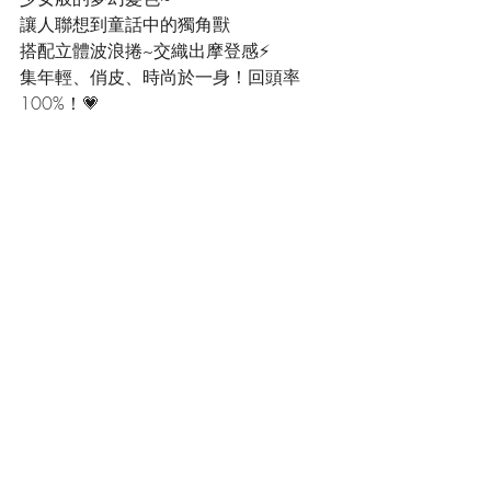
讓人聯想到童話中的獨角獸
搭配立體波浪捲~交織出摩登感⚡️
集年輕、俏皮、時尚於一身！回頭率
100%！💗