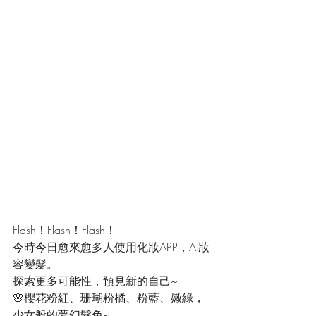
Flash！Flash！Flash！
今時今日愈來愈多人使用化妝APP，AI妝
容變髮。
探索更多可能性，預見新的自己~
🌸櫻花粉紅、珊瑚粉橘、粉藍、嫩綠，
少女般的夢幻髮色~