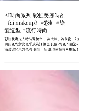
AI時尚系列 彩虹美麗時刻
《ai makeup》#彩虹 #染
髮造型 #流行時尚
彩虹妝容走入時裝週後台， 夠大膽、夠前衛！? 鮮
明的色彩對比似乎成為話題 黑長髮x彩色耳圈染~充
滿濃濃的東方色彩 個性十足 展現另類時尚風範！🌈
#aiart #aifashion #aim #上海時裝週 #彩虹
#midjourney #aiartcommunity...