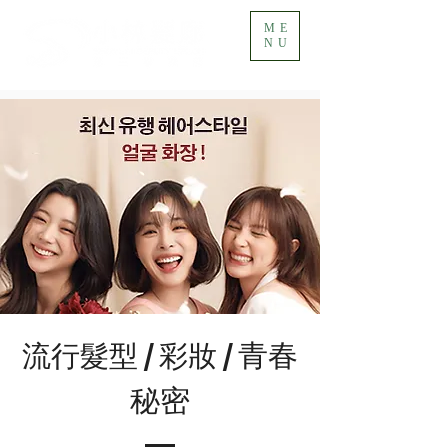
ME
NU
青春
流行髮型
彩妝
/
/
秘密