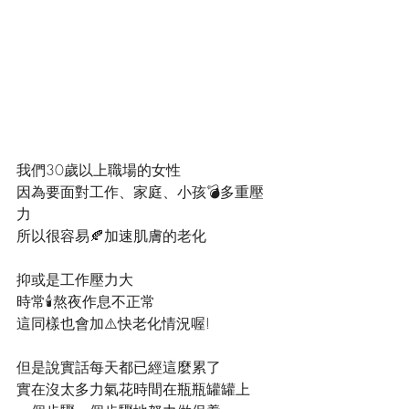
我們30歲以上職場的女性
因為要面對工作、家庭、小孩💣多重壓
力
所以很容易🍂加速肌膚的老化
抑或是工作壓力大
時常🕯️熬夜作息不正常
這同樣也會加⚠️快老化情況喔!
但是說實話每天都已經這麼累了
實在沒太多力氣花時間在瓶瓶罐罐上