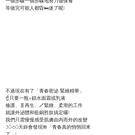
一個步驟一個步驟地努力做保養
等做完可能人都昏🛌迷了呢!
不過現在有了「青春密泌 緊緻精華」
☝️只要一瓶+鎖水面霜或乳液
修護、🧬再生、🔗緊緻、柔滑的工作
就讓外泌體和藍銅胜肽搞定囉!
我們只需慢慢感受肌膚由內而外的改變
30-60天妳會發現🌺「青春真的悄悄回來
了」!