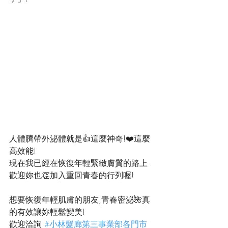
人體臍帶外泌體就是👍這麼神奇!❤️這麼
高效能!
現在我已經在恢復年輕緊緻膚質的路上
歡迎妳也👏加入重回青春的行列喔!
想要恢復年輕肌膚的朋友,青春密泌🌺真
的有效讓妳輕鬆變美!
歡迎洽詢 
#小林髮廊第三事業部各門市