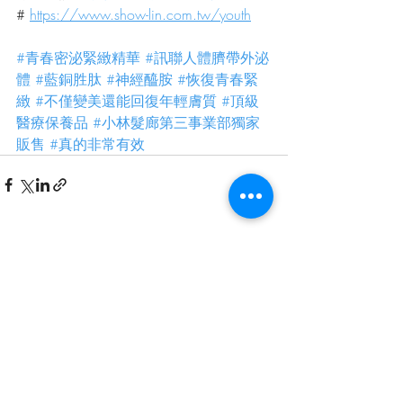
# 
https://www.show-lin.com.tw/youth
#青春密泌緊緻精華
#訊聯人體臍帶外泌
體
#藍銅胜肽
#神經醯胺
#恢復青春緊
緻
#不僅變美還能回復年輕膚質
#頂級
醫療保養品
#小林髮廊第三事業部獨家
販售
#真的非常有效
最新文章
查看全部