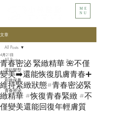
ME
NU
文章
All Posts
4月21日
All Posts
青春密泌 緊緻精華 🌺不僅
流行髮型
變美➡️還能恢復肌膚青春➕
彩妝保養
維持緊緻狀態​#青春密泌緊
青春密泌
緻精華 #恢復青春緊緻 #不
僅變美還能回復年輕膚質