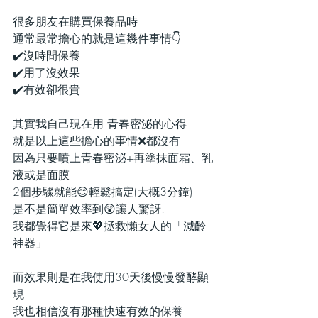
很多朋友在購買保養品時
通常最常擔心的就是這幾件事情👇
✔️沒時間保養
✔️用了沒效果
✔️有效卻很貴
其實我自己現在用 青春密泌的心得
就是以上這些擔心的事情❌都沒有
因為只要噴上青春密泌+再塗抹面霜、乳
液或是面膜
2個步驟就能😊輕鬆搞定(大概3分鐘)
是不是簡單效率到😲讓人驚訝!
我都覺得它是來💖拯救懶女人的「減齡
神器」
而效果則是在我使用30天後慢慢發酵顯
現
我也相信沒有那種快速有效的保養