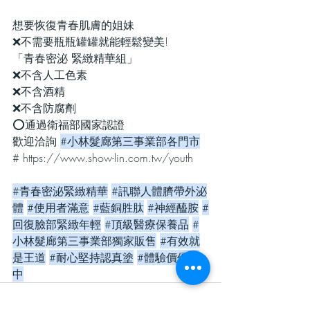
想要恢復青春肌膚的姐妹
❌不需要瓶瓶罐罐就能輕鬆變美!
「青春密泌 緊緻精華組」
❌不含人工色素
❌不含酒精
❌不含防腐劑
⭕通過衛福部國家認證
歡迎洽詢 
#小林髮廊第三事業部各門市
# 
https://www.show-lin.com.tw/youth
#青春密泌緊緻精華
#訊聯人體臍帶外泌
體
#使用者滿意
#藍銅胜肽
#神經醯胺
#
回復臉部緊緻年輕
#頂級醫療保養品
#
小林髮廊第三事業部獨家販售
#有效就
是王道
#耐心堅持認真塗
#體驗價優惠
中