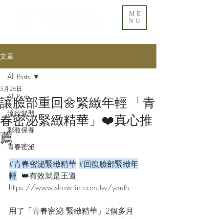
ME
NU
文章
All Posts
5月26日
All Posts
讓臉部重回🌼緊緻年輕 「青
流行髮型
春密泌緊緻精華」❤️真心推
彩妝保養
薦
青春密泌
#青春密泌緊緻精華
#回復臉部緊緻年
輕
  👑有效就是王道
https://www.show-lin.com.tw/youth
用了「青春密泌 緊緻精華」2個多月