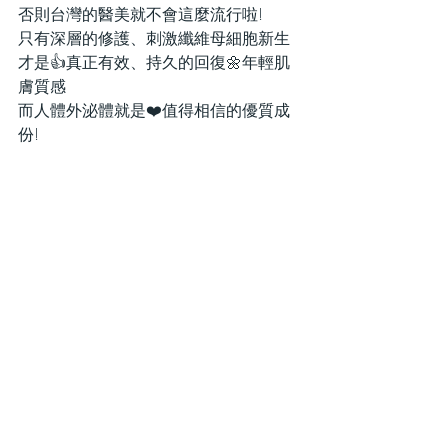
否則台灣的醫美就不會這麼流行啦!
只有深層的修護、刺激纖維母細胞新生
才是👍真正有效、持久的回復🌼年輕肌
膚質感
而人體外泌體就是❤️值得相信的優質成
份!