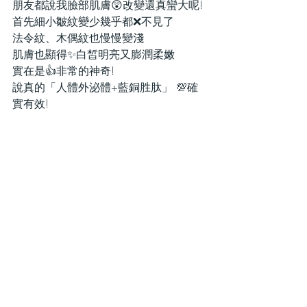
朋友都說我臉部肌膚😲改變還真蠻大呢!
首先細小皺紋變少幾乎都❌不見了
法令紋、木偶紋也慢慢變淺
肌膚也顯得✨白皙明亮又膨潤柔嫩
實在是👍非常的神奇!
說真的「人體外泌體+藍銅胜肽」 💯確
實有效!