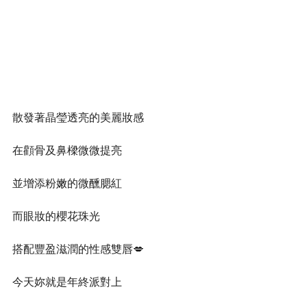
散發著晶瑩透亮的美麗妝感
在顴骨及鼻樑微微提亮
並增添粉嫩的微醺腮紅
而眼妝的櫻花珠光
搭配豐盈滋潤的性感雙唇💋
今天妳就是年終派對上