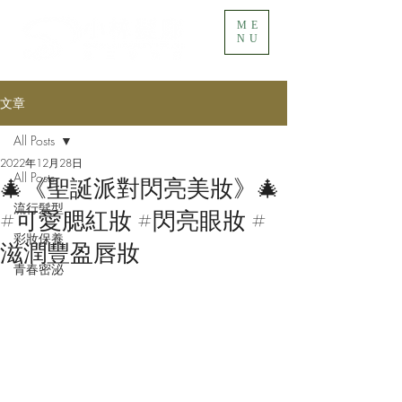
ME
NU
文章
All Posts
2022年12月28日
All Posts
🎄《聖誕派對閃亮美妝》🎄
流行髮型
#可愛腮紅妝 #閃亮眼妝 #
彩妝保養
滋潤豐盈唇妝
青春密泌