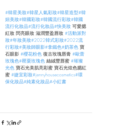
#韓星美妝
#韓星人氣彩妝
#韓星造型
#韓
妞美妝
#韓國彩妝
#韓國流行彩妝
#韓國
流行化妝品
#流行化妝品
#快美妝
 可愛腮
紅妝 閃亮眼妝 滋潤豐盈唇妝 
#活動派對
妝
#年妝美妝
#2022韓式彩妝
#2022流
行彩妝
#美妝師眼影
#拿鐵色
#奶茶色
 寶
石眼影 
#櫻花粉色
 復古玫瑰唇膏 
#歐蕾
玫瑰色
#罌粟玫瑰色
 絲絨豐唇蜜 
#璀璨
光色
 寶石光美肌亮彩蜜 寶石光炫色腮紅
蜜 
#婕宜彩妝
#jennyhousecosmetics
#環
保化妝品
#純素化妝品
#小紅書