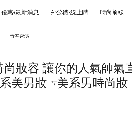
優惠+最新消息
外泌體-線上購
時尚前線
青春密泌
時尚妝容 讓你的人氣帥氣
系美男妝 #美系男時尚妝 