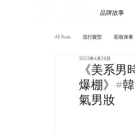
品牌故事
All Posts
流行髮型
彩妝保養
2023年4月28日
《美系男
爆棚》#韓
氣男妝