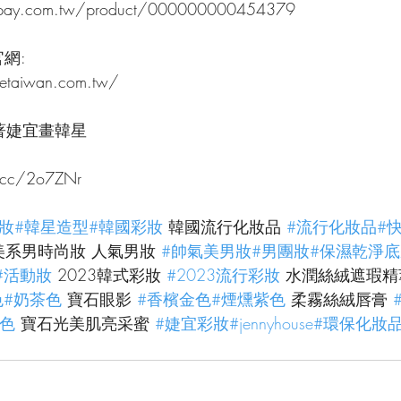
.ecpay.com.tw/product/000000000454379
官網:
setaiwan.com.tw/
著婕宜畫韓星
.cc/2o7ZNr
妝
#韓星造型
#韓國彩妝
 韓國流行化妝品 
#流行化妝品
#
美系男時尚妝 人氣男妝 
#帥氣美男妝
#男團妝
#保濕乾淨底
#活動妝
 2023韓式彩妝 
#2023流行彩妝
 水潤絲絨遮瑕精
色
#奶茶色
 寶石眼影 
#香檳金色
#煙燻紫色
 柔霧絲絨唇膏 
粉色
 寶石光美肌亮采蜜 
#婕宜彩妝
#jennyhouse
#環保化妝