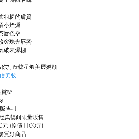
飾粗糙的膚質
眉小煙燻
唇色🌹
粉🌸珠光唇蜜
氣破表爆棚!
為你打造韓星般美麗嬌顏!
的自信美妝
惠賞🌸

販售~!
-經典暢銷限量販售
元 (原價1100元)
優質好商品!