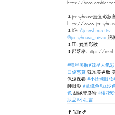
https://hcos.cashier
🌷jennyhouse婕宜彩妝
https://www.jennyhou
🌷IG: 
@jennyhouse.tw
@jennyhouse_taiwan
跟
🌷FB: 婕宜彩妝
🌷部落格: https://reurl
#韓星美妝
#韓星人氣彩
日優惠賞
 韓系美男妝 
保濕保養 
#小煙燻眼妝
師眼影 
#拿鐵色
#豆沙
色
 絲絨豐唇蜜 
#櫻花
妝品
#小紅書