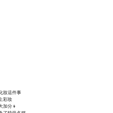
化妝這件事
上彩妝
加分👦
為了時尚名稱