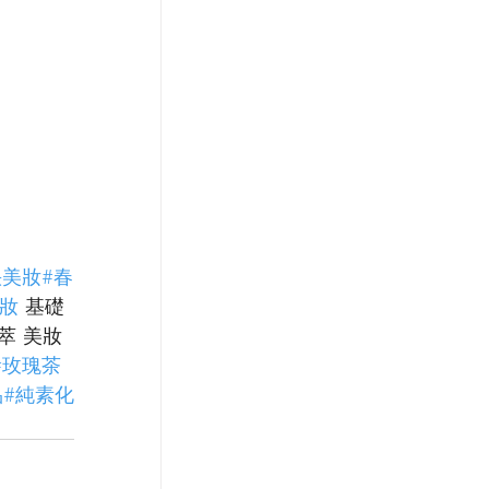
快美妝
#春
妝
 基礎
萃 美妝
#玫瑰茶
品
#純素化