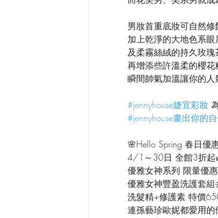
男妝首重底妝可自然修
加上乾淨的大地色系眼
及柔霧絲絨的持久玫瑰茶
再增添些許溫柔的櫻花
瞬間帥氣加溫讓你的人
#jennyhouse婕宜彩妝
 
#jennyhouse畫出你
🌸Hello Spring 春日優
4/1～30日 全館3折起
優雅女神系列 限量優惠
優雅女神豐盈洗護套組
洗髮精+修護素 特價650
連孫藝珍歐妮都愛用的