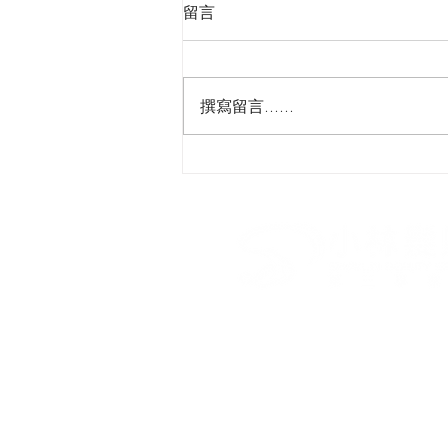
留言
撰寫留言......
『細膩✨通透的低飽和氛圍妝 
🌷清冷自然美』​#低飽和氛圍
度妝感 #柔和立體自然美​
​小林髮廊第三事業部 I 青春
台北市南京西路10號7樓
02-7709-1109
showlinsalon.no3@gmail.co