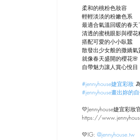
柔和的桃粉色妝容
輕輕淡淡的粉嫩色系
最適合氣溫回暖的春天了
清透的蜜桃眼影與櫻花
搭配可愛的小小臥蠶
散發出少女般的撒嬌氣
就像春天盛開的櫻花🌸
自帶魅力讓人賞心悅目
#jennyhouse婕宜彩妝
 
#jennyhouse畫出妳
💛Jennyhouse婕宜彩妝
https://www.jennyhou
💛IG: 
@jennyhouse.tw