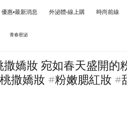
優惠+最新消息
外泌體-線上購
時尚前線
青春密泌
桃撒嬌妝 宛如春天盛開的
桃撒嬌妝 #粉嫩腮紅妝 #