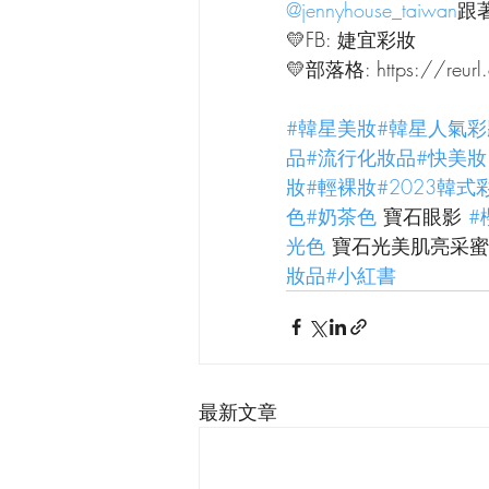
@jennyhouse_taiwan
跟
💛FB: 婕宜彩妝
💛部落格: https://reurl
#韓星美妝
#韓星人氣彩
品
#流行化妝品
#快美妝
妝
#輕裸妝
#2023韓式
色
#奶茶色
 寶石眼影 
#
光色
 寶石光美肌亮采蜜
妝品
#小紅書
最新文章