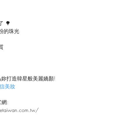
 🌳
粉的珠光
質
為妳打造韓星般美麗嬌顏!
的自信美妝
官網:
setaiwan.com.tw/