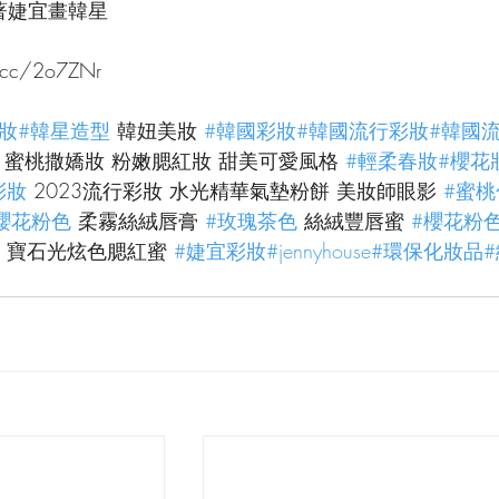
著婕宜畫韓星
.cc/2o7ZNr
妝
#韓星造型
 韓妞美妝 
#韓國彩妝
#韓國流行彩妝
#韓國
 蜜桃撒嬌妝 粉嫩腮紅妝 甜美可愛風格 
#輕柔春妝
#櫻花
彩妝
 2023流行彩妝 水光精華氣墊粉餅 美妝師眼影 
#蜜桃
櫻花粉色
 柔霧絲絨唇膏 
#玫瑰茶色
 絲絨豐唇蜜 
#櫻花粉
 寶石光炫色腮紅蜜 
#婕宜彩妝
#jennyhouse
#環保化妝品