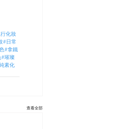
流行化妝
妝
#日常
色
#拿鐵
色
#璀璨
#純素化
查看全部