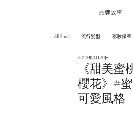
品牌故事
All Posts
流行髮型
彩妝保養
2023年3月20日
《甜美蜜
櫻花》#蜜
可愛風格