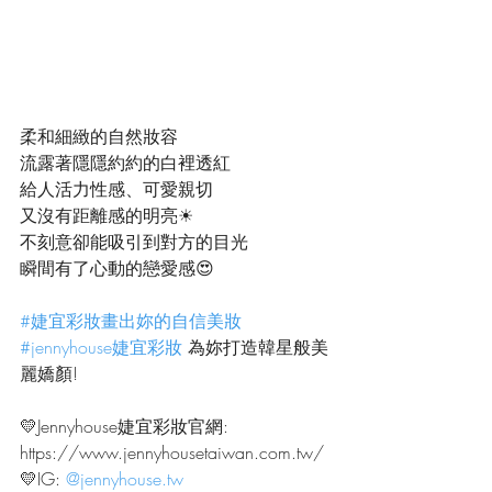
柔和細緻的自然妝容
流露著隱隱約約的白裡透紅
給人活力性感、可愛親切
又沒有距離感的明亮☀
不刻意卻能吸引到對方的目光
瞬間有了心動的戀愛感😍
#婕宜彩妝畫出妳的自信美妝
#jennyhouse婕宜彩妝
 為妳打造韓星般美
麗嬌顏!
💛Jennyhouse婕宜彩妝官網:
https://www.jennyhousetaiwan.com.tw/
💛IG: 
@jennyhouse.tw