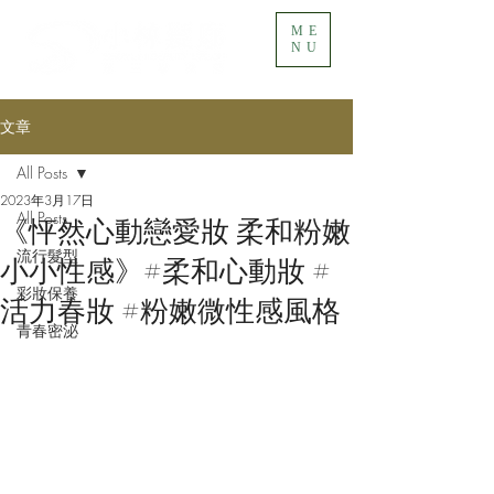
ME
NU
文章
All Posts
2023年3月17日
All Posts
《怦然心動戀愛妝 柔和粉嫩
流行髮型
小小性感》#柔和心動妝 #
彩妝保養
活力春妝 #粉嫩微性感風格
青春密泌