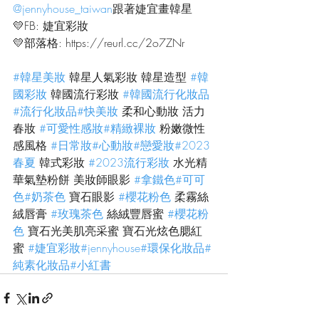
@jennyhouse_taiwan
跟著婕宜畫韓星
💛FB: 婕宜彩妝
💛部落格: https://reurl.cc/2o7ZNr
#韓星美妝
 韓星人氣彩妝 韓星造型 
#韓
國彩妝
 韓國流行彩妝 
#韓國流行化妝品
#流行化妝品
#快美妝
 柔和心動妝 活力
春妝 
#可愛性感妝
#精緻裸妝
 粉嫩微性
感風格 
#日常妝
#心動妝
#戀愛妝
#2023
春夏
 韓式彩妝 
#2023流行彩妝
 水光精
華氣墊粉餅 美妝師眼影 
#拿鐵色
#可可
色
#奶茶色
 寶石眼影 
#櫻花粉色
 柔霧絲
絨唇膏 
#玫瑰茶色
 絲絨豐唇蜜 
#櫻花粉
色
 寶石光美肌亮采蜜 寶石光炫色腮紅
蜜 
#婕宜彩妝
#jennyhouse
#環保化妝品
#
純素化妝品
#小紅書