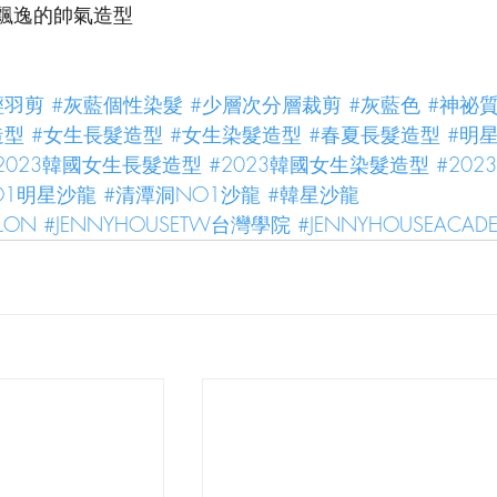
飄逸的帥氣造型
輕羽剪
#灰藍個性染髮
#少層次分層裁剪
#灰藍色
#神祕
造型
#女生長髮造型
#女生染髮造型
#春夏長髮造型
#明
2023韓國女生長髮造型
#2023韓國女生染髮造型
#202
O1明星沙龍
#清潭洞NO1沙龍
#韓星沙龍
ALON
#JENNYHOUSETW台灣學院
#JENNYHOUSEACAD