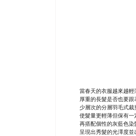
當春天的衣服越來越輕
厚重的長髮是否也要跟著
少層次的分層羽毛式裁
使髮量更輕薄但保有一
再搭配個性的灰藍色染
呈現出秀髮的光澤度並