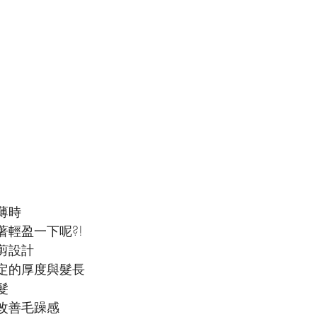
薄時
輕盈一下呢?!
剪設計
定的厚度與髮長
髮
改善毛躁感