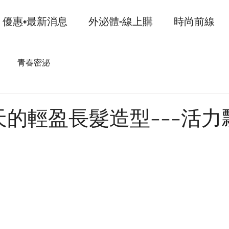
優惠+最新消息
外泌體-線上購
時尚前線
青春密泌
的輕盈長髮造型---活力