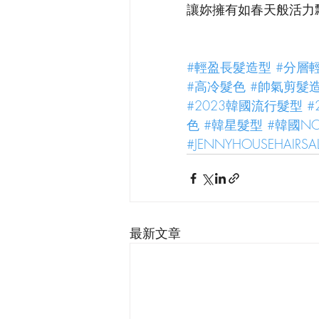
讓妳擁有如春天般活力
#輕盈長髮造型
#分層
#高冷髮色
#帥氣剪髮
#2023韓國流行髮型
#
色
#韓星髮型
#韓國N
#JENNYHOUSEHAIRS
最新文章