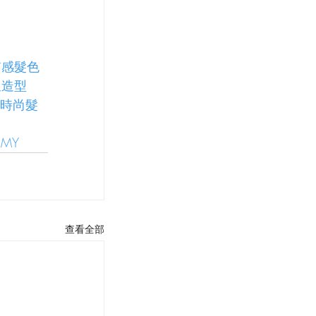
質感髮色
星造型
3時尚髮
EMY
查看全部