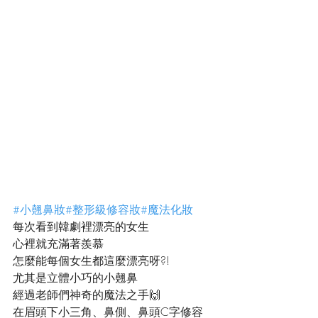
#小翹鼻妝
#整形級修容妝
#魔法化妝
每次看到韓劇裡漂亮的女生
心裡就充滿著羨慕
怎麼能每個女生都這麼漂亮呀?!
尤其是立體小巧的小翹鼻
經過老師們神奇的魔法之手🙌
在眉頭下小三角、鼻側、鼻頭C字修容