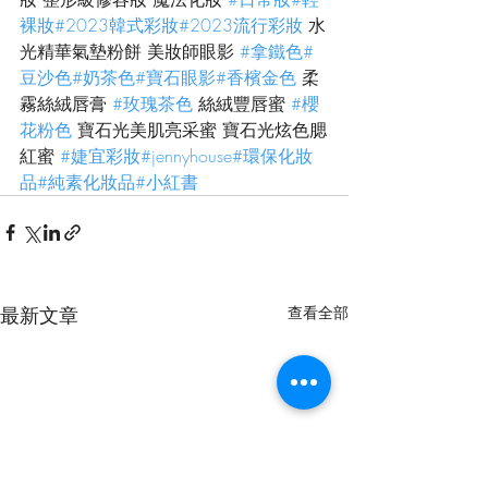
裸妝
#2023韓式彩妝
#2023流行彩妝
 水
光精華氣墊粉餅 美妝師眼影 
#拿鐵色
#
豆沙色
#奶茶色
#寶石眼影
#香檳金色
 柔
霧絲絨唇膏 
#玫瑰茶色
 絲絨豐唇蜜 
#櫻
花粉色
 寶石光美肌亮采蜜 寶石光炫色腮
紅蜜 
#婕宜彩妝
#jennyhouse
#環保化妝
品
#純素化妝品
#小紅書
最新文章
查看全部