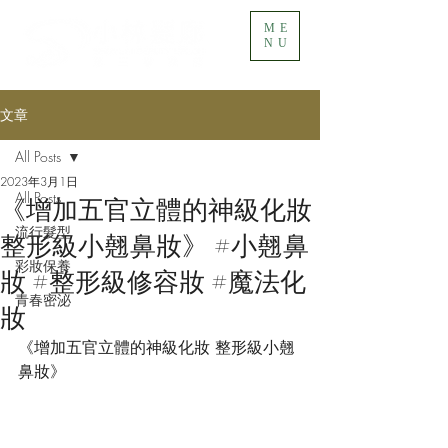
ME
NU
文章
All Posts
2023年3月1日
All Posts
《增加五官立體的神級化妝
流行髮型
整形級小翹鼻妝》 #小翹鼻
彩妝保養
妝 #整形級修容妝 #魔法化
青春密泌
妝
《增加五官立體的神級化妝 整形級小翹
鼻妝》