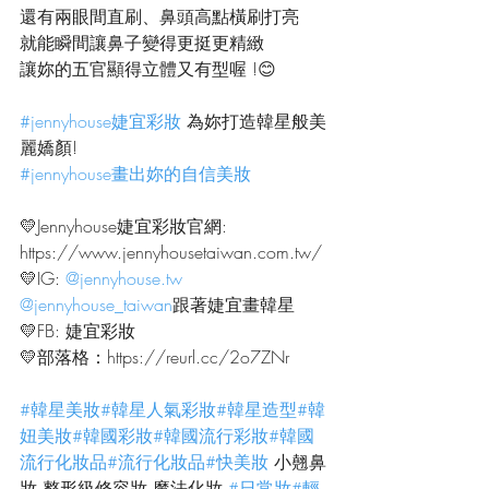
還有兩眼間直刷、鼻頭高點橫刷打亮
就能瞬間讓鼻子變得更挺更精緻
讓妳的五官顯得立體又有型喔 !😊
#jennyhouse婕宜彩妝
 為妳打造韓星般美
麗嬌顏!
#jennyhouse畫出妳的自信美妝
💛Jennyhouse婕宜彩妝官網:
https://www.jennyhousetaiwan.com.tw/
💛IG: 
@jennyhouse.tw
@jennyhouse_taiwan
跟著婕宜畫韓星
💛FB: 婕宜彩妝
💛部落格：https://reurl.cc/2o7ZNr
#韓星美妝
#韓星人氣彩妝
#韓星造型
#韓
妞美妝
#韓國彩妝
#韓國流行彩妝
#韓國
流行化妝品
#流行化妝品
#快美妝
 小翹鼻
妝 整形級修容妝 魔法化妝 
#日常妝
#輕