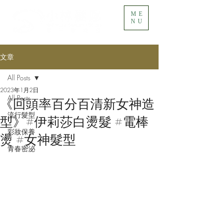
ME
NU
文章
All Posts
2023年1月2日
All Posts
《回頭率百分百清新女神造
流行髮型
型》#伊莉莎白燙髮 #電棒
彩妝保養
燙 #女神髮型
青春密泌