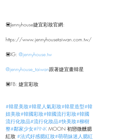
💟Jennyhouse婕宜彩妝官網:
https://www.jennyhousetaiwan.com.tw/
💟IG: 
@jennyhouse.tw
@jennyhouse_taiwan
跟著婕宜畫韓星
💟FB: 婕宜彩妝
#韓星美妝
#韓星人氣彩妝
#韓星造型
#韓
妞美妝
#韓國彩妝
#韓國流行彩妝
#韓國
流行化妝品
#流行化妝品
#快美妝
#柳樹
整
#鄰家少女
#PINK
 MOON 初戀微醺腮
紅妝 
#法式好感腮紅妝
#萌萌妹迷人腮紅