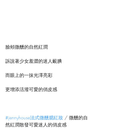
臉頰微醺的自然紅潤
訴說著少女羞澀的迷人靦腆
而眼上的一抹光澤亮彩
更增添活潑可愛的俏皮感
#jennyhouse法式微醺腮紅妝
 / 微醺的自
然紅潤散發可愛迷人的俏皮感