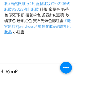
妝
#自然微醺妝
#約會腮紅妝
#2022韓式
彩妝
#2022流行彩妝
 眼影 蜜桃色 奶茶
色 寶石眼影 櫻花粉色 柔霧絲絨唇膏 玫
瑰茶色 珊瑚紅色 寶石光炫色腮紅蜜 
#婕
宜彩妝
#jennyhouse
#環保化妝品
#純素化
妝品
 小紅書
最新文章
查看全部