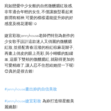
宛如戀愛中少女般的自然微醺腮紅妝感,
非常適合年輕的女生,不僅讓臉型看起來
膨潤有精神,可愛的模樣還能提升妳的好
感度及桃花運喔!☺️
婕宜彩妝jennyhouse老師們特別為創作的
少女歌手設計這款迷人又俏麗的微醺腮
紅妝,並搭配青春活潑的粉紅棕麻花辮子,
再畫上俏皮的眼上亮彩,與小蝴蝶的點綴
🎀,這眼下雙頰的微醺腮紅,就顯得更加的
可愛精緻了,讓人忍不住想給她捏一下呢!
😊真的是很古錐!
#jennyhouse畫出妳的自信美妝
#jennyhouse婕宜彩妝
 為妳打造韓星般美
麗嬌顏!