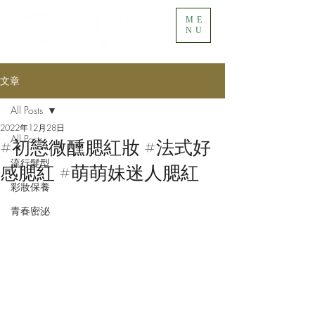
ME
NU
文章
All Posts
2022年12月28日
All Posts
#初戀微醺腮紅妝 #法式好
流行髮型
感腮紅 #萌萌妹迷人腮紅
彩妝保養
青春密泌