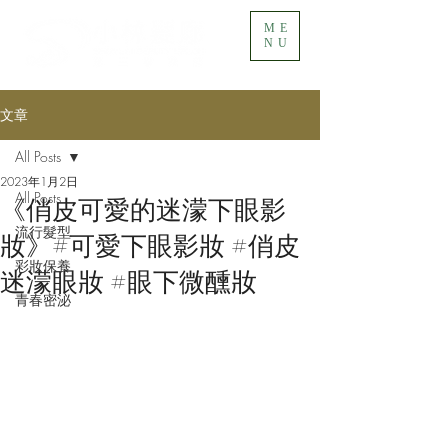
ME
NU
文章
All Posts
2023年1月2日
All Posts
《俏皮可愛的迷濛下眼影
流行髮型
妝》#可愛下眼影妝 #俏皮
彩妝保養
迷濛眼妝 #眼下微醺妝
青春密泌