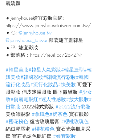
麗嬌顏
🔸Jennyhouse婕宜彩妝官網:
https://www.jennyhousetaiwan.com.tw/
🔸IG: 
@jennyhouse.tw
@jennyhouse_taiwan
跟著婕宜畫韓星
🔸FB: 婕宜彩妝
🔸部落格：https://reurl.cc/2o7ZNr
#韓星美妝
#韓星人氣彩妝
#韓星造型
#韓
妞美妝
#韓國彩妝
#韓國流行彩妝
#韓國
流行化妝品
#流行化妝品
#快美妝
 可愛下
眼影妝 俏皮迷濛眼妝 眼下微醺妝 
#少女
妝
#俏麗電眼紅
#迷人性感妝
#放大眼妝
#
日常妝
 2022韓式彩妝 
#2022流行彩妝
美妝師眼影 
#拿鐵色
#奶茶色
 寶石眼影 
#櫻花粉色
 復古玫瑰唇膏 
#櫻桃玫瑰色
絲絨豐唇蜜 
#櫻花粉色
 寶石光美肌亮采
蜜 寶石光炫色腮紅蜜 
#婕宜彩妝