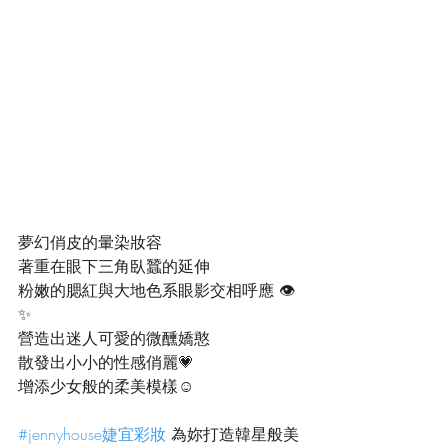
夢幻俏皮的暈染妝容
著重在眼下三角臥蠶的延伸
粉嫩的腮紅與大地色系眼影交相呼應 👁️
✨
營造出迷人可愛的微醺嬌憨
散發出小小的性感俏麗💗
增添少女般的柔美模樣☺️
#jennyhouse婕宜彩妝
 為妳打造韓星般美