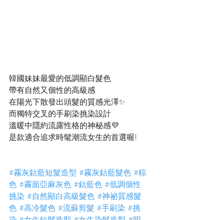
韓國妹妹最愛的低調顯白髮色
帶有自然又個性的高級感
在陽光下散發出頭髮的質感光澤✨
而獨特交叉的手刷染挑染設計
溫暖中隱約流露性格的神秘感💜
是款適合追求時髦潮流女生的首選喔!
#霧灰鈷藍短髮造型
#霧灰鈷藍髮色
#棕
色
#霧面亞麻灰色
#鈷藍色
#低調個性
挑染
#自然顯白高級髮色
#神祕質感髮
色
#高冷髮色
#流蘇剪髮
#手刷染
#挑
染
#女生短髮造型
#女生染髮造型
#明