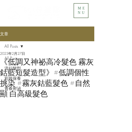
ME
NU
文章
All Posts
2023年2月27日
All Posts
《低調又神祕高冷髮色 霧灰
流行髮型
鈷藍短髮造型》#低調個性
彩妝保養
挑染 #霧灰鈷藍髮色 #自然
青春密泌
顯 白高級髮色