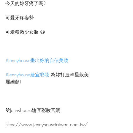
今天的妳牙疼了嗎?
可愛牙疼姿勢
可愛粉嫩少女妝 😉
#jennyhouse畫出妳的自信美妝
#jennyhouse婕宜彩妝
 為妳打造韓星般美
麗嬌顏!
💙Jennyhouse婕宜彩妝官網:
https://www.jennyhousetaiwan.com.tw/