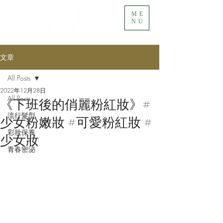
ME
NU
文章
All Posts
2022年12月28日
All Posts
《下班後的俏麗粉紅妝》#
流行髮型
少女粉嫩妝 #可愛粉紅妝 #
彩妝保養
少女妝
青春密泌