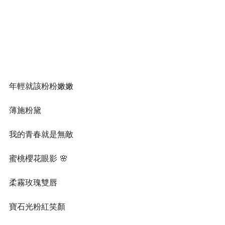
年輕就該粉粉嫩嫩
薄施粉黛
我的青春就是無敵
蜜桃櫻花眼影 🌸
柔霧玫瑰雙唇
寶石光粉紅笑顏