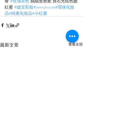
膏 
#玫瑰茶色
 絲絨豐唇蜜 寶石光炫色腮
紅蜜 
#婕宜彩妝
#jennyhouse
#環保化妝
品
#純素化妝品
#小紅書
最新文章
查看全部