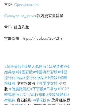
💙IG: 
@jennyhouse.tw
@jennyhouse_taiwan
跟著婕宜畫韓星
💙FB: 婕宜彩妝
💙部落格：https://reurl.cc/2o7ZNr
#韓星美妝
#韓星人氣彩妝
#韓星造型
#韓
妞美妝
#韓國彩妝
#韓國流行彩妝
#韓國
流行化妝品
#流行化妝品
#快美妝
#俏麗
粉紅妝
 少女粉嫩妝 
#可愛少女妝
 少女
妝 
#俏麗微腮紅
#下班妝
#日常妝
#2022
韓式彩妝
#2022流行彩妝
#美妝師眼影
#
蜜桃色
 寶石眼影 
#櫻花粉色
 柔霧絲絨唇