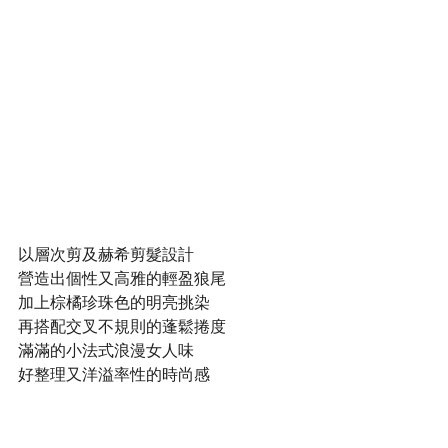
以層次剪及赫希剪髮設計
營造出個性又高雅的輕盈狼尾
加上棕橘珍珠色的明亮挑染
再搭配交叉不規則的蓬鬆捲度
滿滿的小法式浪漫女人味
好整理又洋溢率性的時尚感