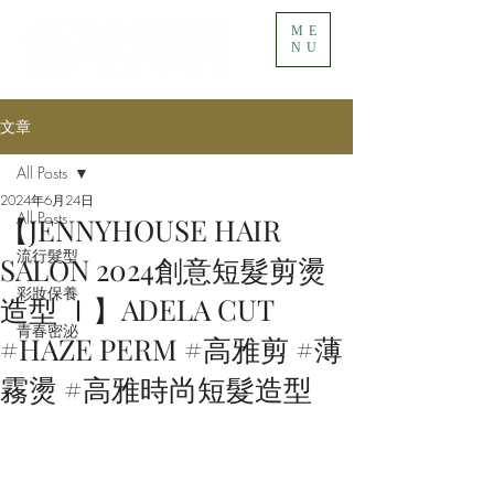
ME
NU
文章
All Posts
2024年6月24日
All Posts
【JENNYHOUSE HAIR
流行髮型
SALON 2024創意短髮剪燙
彩妝保養
造型 Ⅰ】ADELA CUT
青春密泌
#HAZE PERM #高雅剪 #薄
霧燙 #高雅時尚短髮造型