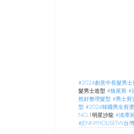
#2024創意中長髮男
髮男士造型 
#狼尾剪
#
然好整理髮型
#男士剪
型
#2024韓國男生剪
NO
.1明星沙龍 
#清潭
#JENNYHOUSETW台