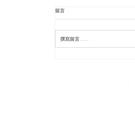
留言
撰寫留言......
【每天早上⏱️只要2分鐘 輕鬆
爽男性魅力】​#精緻型男燙 #
然清爽男性魅力​
​小林髮廊第三事業部 I 青春
台北市南京西路10號7樓
02-7709-1109
showlinsalon.no3@gmail.co