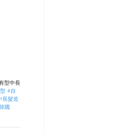
懶有型中長
造型
#自
生中長髮造
#韓國