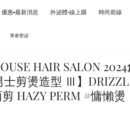
優惠+最新消息
外泌體-線上購
時尚前線
青春密泌
OUSE HAIR SALON 202
士剪燙造型 Ⅲ】DRIZZL
雨剪 HAZY PERM #慵懶燙