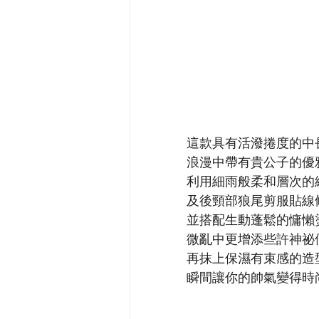
這款具有活潑捲度的中
浪漫中帶有貴公子的優
利用細雨般柔和層次的
及後頸部狼尾剪服貼線
並搭配生動蓬鬆的慵懶
微亂中更增添些許神祕
再抹上保濕有束感的造
瞬間讓你的帥氣變得時