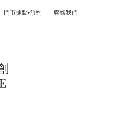
門市據點+預約
聯絡我們
4創
E