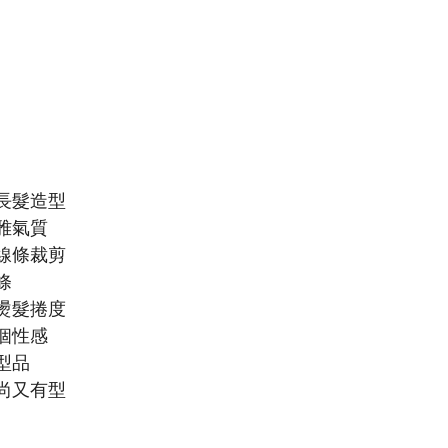
長髮造型
雅氣質
線條裁剪
條
燙髮捲度
個性感
型品
尚又有型