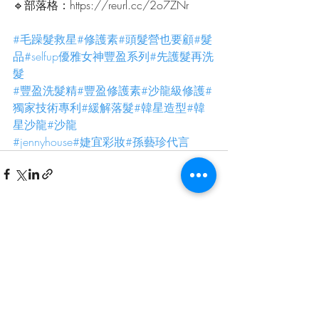
🔹部落格：https://reurl.cc/2o7ZNr
#毛躁髮救星
#修護素
#頭髮營也要顧
#髮
品
#selfup優雅女神豐盈系列
#先護髮再洗
髮
#豐盈洗髮精
#豐盈修護素
#沙龍級修護
#
獨家技術專利
#緩解落髮
#韓星造型
#韓
星沙龍
#沙龍
#jennyhouse
#婕宜彩妝
#孫藝珍代言
最新文章
查看全部