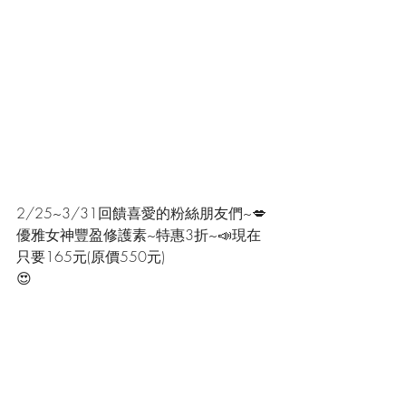
2/25~3/31回饋喜愛的粉絲朋友們~💋
優雅女神豐盈修護素~特惠3折~📣現在
只要165元(原價550元)
😍