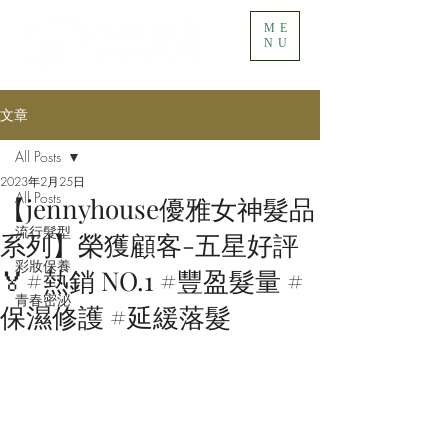
ME
NU
文章
All Posts
2023年2月25日
All Posts
【jennyhouse優雅女神髮品
流行髮型
系列】榮獲顧客-五星好評
彩妝保養
🏅#熱銷 NO.1 #豐盈髮量 #
青春密泌
保濕修護 #延緩落髮