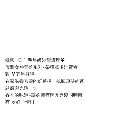
韓國NO.1 明星級沙龍護理💖
優雅女神豐盈系列~榮獲眾多消費者一
致 🏅五星好評
在家滋養秀髮的好選擇，找回頭髮的蓬
鬆感與光澤。✨
香香的味道~讓妳擁有閃亮秀髮同時擁
有 💛好心情!!!