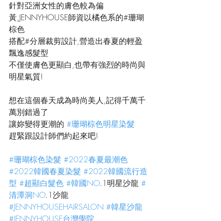
針對亞洲女性的膚色較為偏
黃,JENNYHOUSE師資以橘色系的#珊瑚
棕色
搭配#分層裁剪設計,營造出春夏的輕盈
飄逸感髮型
不僅使膚色更顯白,也帶有強烈的時尚與
明星氣質!
想在這個春天成為時尚美人,記得千萬千
萬別錯過了
讓妳變得更潮的 
#珊瑚棕色明星染髮
趕緊跟設計師們約起來吧!
#珊瑚棕色染髮
#2022春夏最潮色
#2022韓國春夏染髮
#2022韓國流行造
型
#超顯白髮色
#韓國NO
.1明星沙龍 
#
清潭洞NO
.1沙龍 
#JENNYHOUSEHAIRSALON
#韓星沙龍
#JENNYHOUSE台灣學院