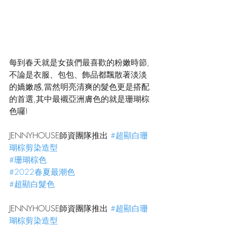
每到春天就是女孩們最喜歡的粉嫩時節,
不論是衣服、包包、飾品都飄散著淡淡
的嬌嫩感,當然明亮清爽的髮色更是搭配
的首選,其中最襯亞洲膚色的就是珊瑚棕
色囉!
JENNYHOUSE師資團隊推出 
#超顯白珊
瑚棕剪染造型
#珊瑚棕色
#2022春夏最潮色
#超顯白髮色
JENNYHOUSE師資團隊推出 
#超顯白珊
瑚棕剪染造型