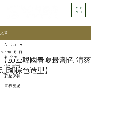
ME
NU
文章
All Posts
2022年3月1日
All Posts
【2022韓國春夏最潮色 清爽
流行髮型
珊瑚棕色造型】
彩妝保養
青春密泌