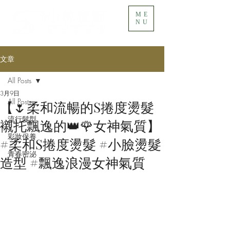
ME
NU
文章
All Posts
3月9日
All Posts
【🌷柔和流暢的S捲度燙髮
流行髮型
襯托飄逸的👑🌹女神氣質】​
彩妝保養
#柔和S捲度燙髮 #小臉燙髮
青春密泌
造型 #飄逸浪漫女神氣質​