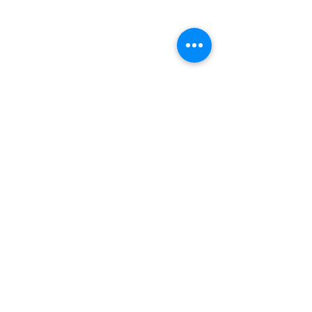
留言
撰寫留言......
【隨性的絲滑流蘇剪✂️造
【素人妝髮改造 
身👑女神降臨】
型 打造🎈輕盈減齡的🌷俐
改造 #女神造型
落氣質】​#絲滑流蘇剪 #低
氣質
層次碎剪 #輕盈俐落氣質