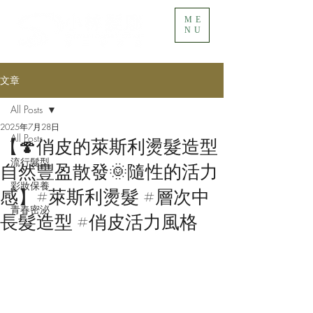
ME
NU
文章
All Posts
2025年7月28日
All Posts
【🍄俏皮的萊斯利燙髮造型
流行髮型
自然豐盈散發🌞隨性的活力
彩妝保養
感】​#萊斯利燙髮 #層次中
青春密泌
長髮造型 #俏皮活力風格​