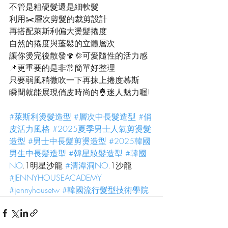
不管是粗硬髮還是細軟髮
利用✂️層次剪髮的裁剪設計
再搭配萊斯利偏大燙髮捲度
自然的捲度與蓬鬆的立體層次
讓你燙完後散發🍄🌞可愛隨性的活力感
📌更重要的是非常簡單好整理
只要弱風稍微吹一下再抹上捲度慕斯
瞬間就能展現俏皮時尚的🤴迷人魅力喔!
#萊斯利燙髮造型
#層次中長髮造型
#俏
皮活力風格
#2025夏季男士人氣剪燙髮
造型
#男士中長髮剪燙造型
#2025韓國
男生中長髮造型
#韓星妝髮造型
#韓國
NO
.1明星沙龍 
#清潭洞NO
.1沙龍 
#JENNYHOUSEACADEMY
#jennyhousetw
#韓國流行髮型技術學院