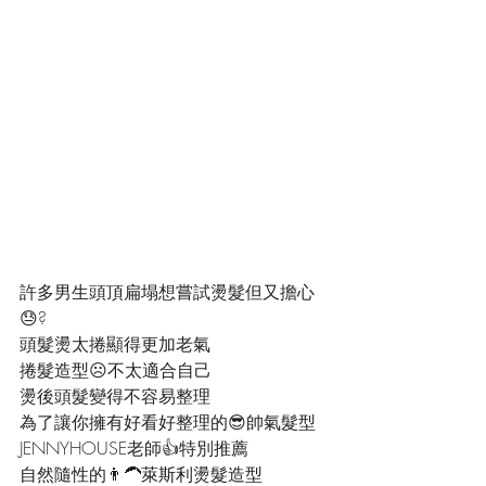
許多男生頭頂扁塌想嘗試燙髮但又擔心
😓?
頭髮燙太捲顯得更加老氣
捲髮造型☹️不太適合自己
燙後頭髮變得不容易整理
為了讓你擁有好看好整理的😎帥氣髮型
JENNYHOUSE老師👍特別推薦
自然隨性的👨‍🦱萊斯利燙髮造型