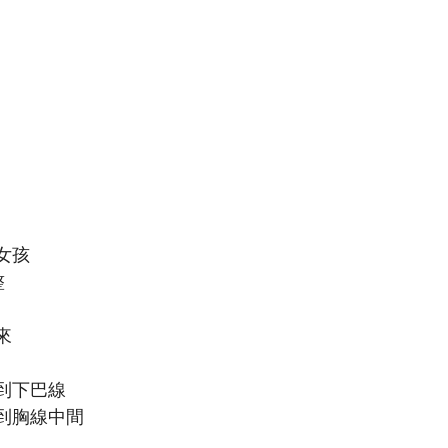
女孩
整
來
到下巴線
到胸線中間