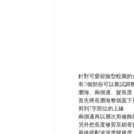
針對可愛卻臉型較圓的
有3個部份可以嘗試調
瀏海、兩側邊、髮長度
首先將長瀏海整個蓋下
剪到T字部位的上緣
兩側邊再以層次剪修飾
另外把長度修剪至鎖骨
最後搭配波浪燙髮捲度