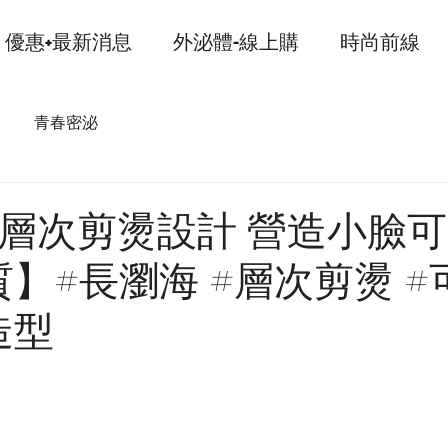
優惠+最新消息
外泌體-線上購
時尚前線
青春密泌
+層次剪燙設計 營造小臉
】#長瀏海 #層次剪燙 #
造型