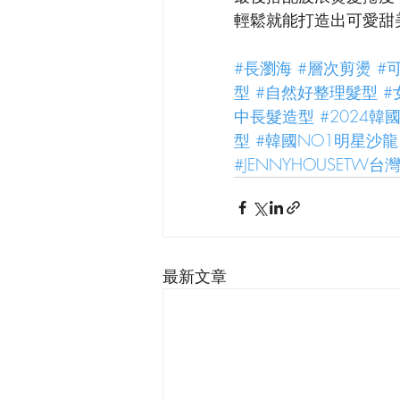
輕鬆就能打造出可愛甜
#長瀏海
#層次剪燙
#
型
#自然好整理髮型
#
中長髮造型
#2024
型
#韓國NO1明星沙龍
#JENNYHOUSETW台
最新文章