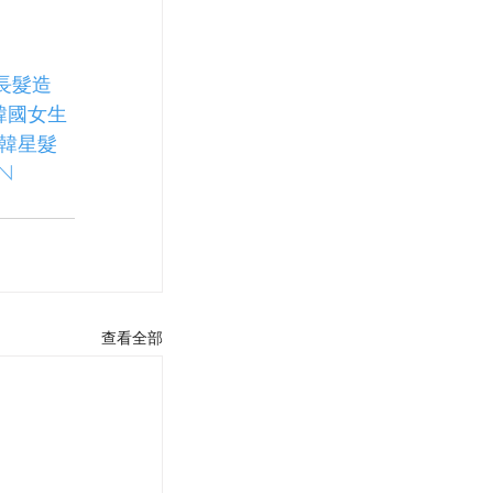
中長髮造
4韓國女生
#韓星髮
ON
查看全部