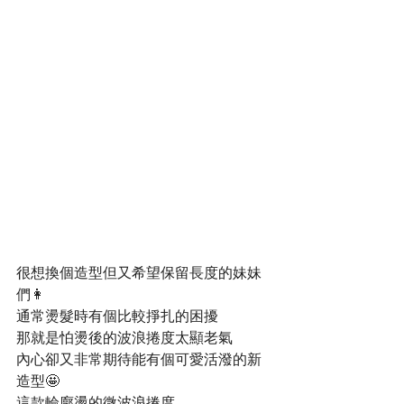
很想換個造型但又希望保留長度的妹妹
們👩
通常燙髮時有個比較掙扎的困擾
那就是怕燙後的波浪捲度太顯老氣
內心卻又非常期待能有個可愛活潑的新
造型🤩
這款輪廓燙的微波浪捲度