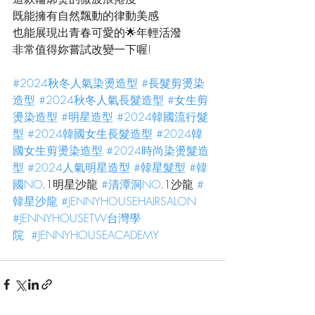
既能擁有自然飄動的律動美感
也能展現出青春可愛的🌟年輕活潑
非常值得妳嘗試改變一下喔!
#2024秋冬人氣染燙造型
#長髮剪燙染
造型
#2024秋冬人氣長髮造型
#女生剪
燙染造型
#明星造型
#2024韓國流行髮
型
#2024韓國女生長髮造型
#2024韓
國女生剪燙染造型
#2024時尚染燙髮造
型
#2024人氣明星造型
#韓星髮型
#韓
國NO
.1明星沙龍 
#清潭洞NO
.1沙龍 
#
韓星沙龍
#JENNYHOUSEHAIRSALON
#JENNYHOUSETW台灣學
院
#JENNYHOUSEACADEMY