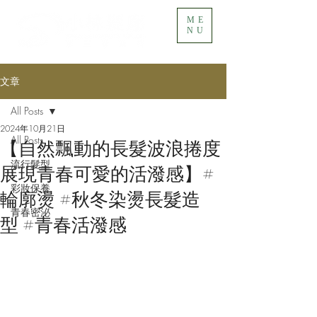
ME
NU
文章
All Posts
2024年10月21日
All Posts
【自然飄動的長髮波浪捲度
流行髮型
展現青春可愛的活潑感】#
彩妝保養
輪廓燙 #秋冬染燙長髮造
青春密泌
型 #青春活潑感