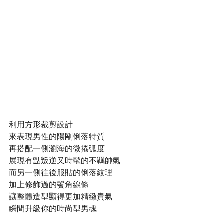
利用方形裁剪設計
來表現男性的陽剛俐落特質
再搭配一側瀏海的微捲弧度
展現有點叛逆又時髦的不羈帥氣
而另一側往後服貼的俐落紋理
加上修飾過的鬢角線條
讓整體造型顯得更加精緻貴氣
瞬間升級你的時尚型男魂