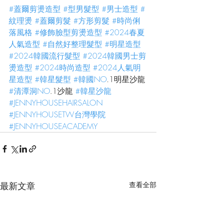
#蓋爾剪燙造型
#型男髮型
#男士造型
#
紋理燙
#蓋爾剪髮
#方形剪髮
#時尚俐
落風格
#修飾臉型剪燙造型
#2024春夏
人氣造型
#自然好整理髮型
#明星造型
#2024韓國流行髮型
#2024韓國男士剪
燙造型
#2024時尚造型
#2024人氣明
星造型
#韓星髮型
#韓國NO
.1明星沙龍 
#清潭洞NO
.1沙龍 
#韓星沙龍
#JENNYHOUSEHAIRSALON
#JENNYHOUSETW台灣學院
#JENNYHOUSEACADEMY
最新文章
查看全部