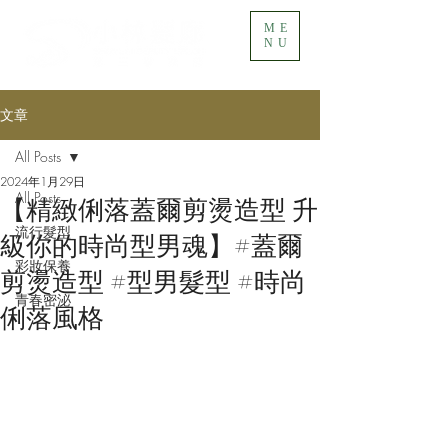
ME
NU
文章
All Posts
2024年1月29日
All Posts
【精緻俐落蓋爾剪燙造型 升
流行髮型
級你的時尚型男魂】#蓋爾
彩妝保養
剪燙造型 #型男髮型 #時尚
青春密泌
俐落風格