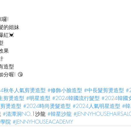
涼囉!
髮的姐妹
紅💓
型
效果
計
有造型
分喔! 😘
024秋冬人氣剪燙造型
#修飾小臉造型
#中長髮剪燙造型
#
生剪燙造型
#明星造型
#2024韓國流行髮型
#2024韓
生剪燙造型
#2024時尚燙髮造型
#2024人氣明星造型
#
 
#清潭洞NO
.1沙龍 
#韓星沙龍
#JENNYHOUSEHAIRSA
灣學院
#JENNYHOUSEACADEMY