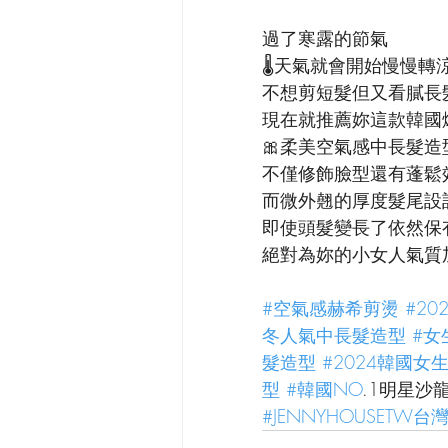
過了寒露的節氣
🌡️天氣就會開始慢慢轉
不想剪短髮但又看膩長
現在就推薦妳這款韓國爆
🎀柔美空氣感中長髮造
不僅修飾臉型還有蓬鬆
而微外翹的厚度髮尾設
即使頭髮變長了依然保
絕對為妳的小女人氣質加
#空氣感赫希剪燙
#2
冬人氣中長髮造型
#女
髮造型
#2024韓國女
型
#韓國NO
.1明星沙龍
#JENNYHOUSETW台