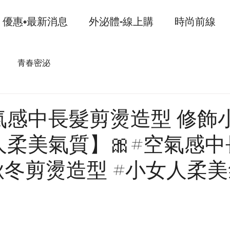
優惠+最新消息
外泌體-線上購
時尚前線
青春密泌
氣感中長髮剪燙造型 修飾
柔美氣質】🎀#空氣感中
秋冬剪燙造型 #小女人柔