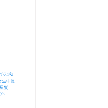
2024秋
國女生中長
韓星髮
LON