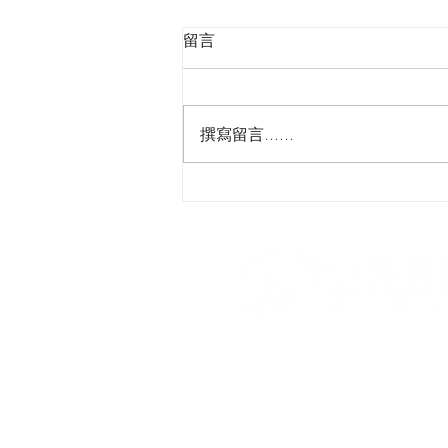
留言
撰寫留言......
【每天早上⏱️只要2分鐘 輕鬆
爽男性魅力】​#精緻型男燙 #
然清爽男性魅力​
​小林髮廊第三事業部 I 青春
台北市南京西路10號7樓
02-7709-1109
showlinsalon.no3@gmail.co