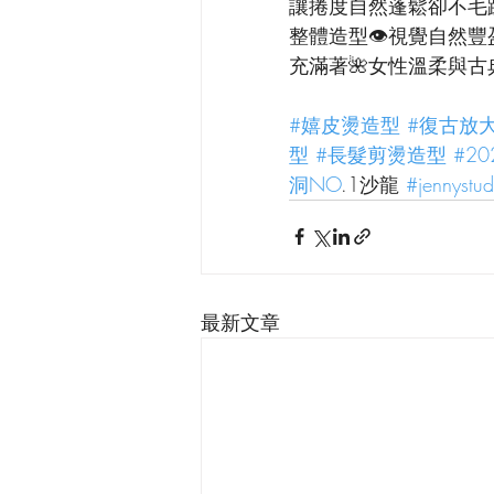
讓捲度自然蓬鬆卻不毛
整體造型👁️視覺自然
充滿著🌺女性溫柔與
#嬉皮燙造型
#復古放
型
#長髮剪燙造型
#2
洞NO
.1沙龍 
#jennystud
最新文章