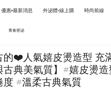
優惠+最新消息
外泌體-線上購
時尚前線
青春密泌
的❤️人氣嬉皮燙造型 充滿
古典美氣質】​#嬉皮燙造型
度 #溫柔古典氣質​