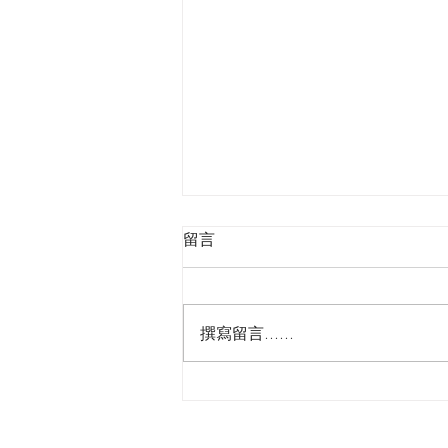
留言
撰寫留言......