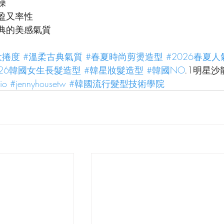
躁
豐盈又率性
古典的美感氣質
大捲度
#溫柔古典氣質
#春夏時尚剪燙造型
#2026春夏
026韓國女生長髮造型
#韓星妝髮造型
#韓國NO
.1明星沙
io
#jennyhousetw
#韓國流行髮型技術學院