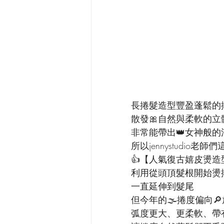
長捲髮造型豐盈蓬鬆的
散發🎀自然與柔軟的立
非常能帶出👑女神般的
所以jennystudio老
👍【人氣復古嬉皮燙造
利用從頭頂髮根開始燙
一直延伸到髮尾
但今年的🌫️捲度偏向
弧度更大、更柔軟、帶