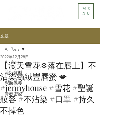
ME
NU
文章
All Posts
2022年12月28日
All Posts
【漫天雪花❄落在唇上】不
流行髮型
沾染絲絨豐唇蜜 💋
彩妝保養
#jennyhouse #雪花 #聖誕
青春密泌
妝容 #不沾染 #口罩 #持久
不掉色