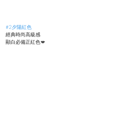
#2夕陽紅色
經典時尚高級感
顯白必備正紅色💋