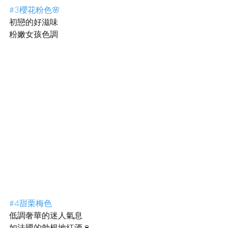
#3櫻花粉色🌸
初戀的好滋味
粉嫩女孩色調
#4甜栗梅色
低調奢華的迷人氣息
如法國的勃根地紅酒🍷