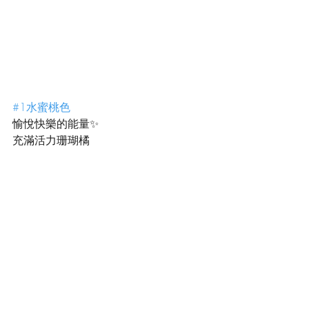
#1水蜜桃色
愉悅快樂的能量✨
充滿活力珊瑚橘