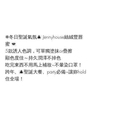
❄冬日聖誕氣氛🎄 Jennyhouse絲絨豐唇
蜜 💋
5款誘人色調，可單獨塗抹or疊擦
顯色度佳～持久潤澤不掉色
吃完東西不用馬上補妝~不暈染口罩！
跨年、🎄聖誕大餐、party必備~讓妳hold
住全場！