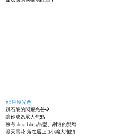
#5璀璨光色
鑽石般的閃耀光芒💎
讓你成為眾人焦點
擁有bling bling晶瑩、剔透的雙脣
漫天雪花 落在唇上(((小編大推🙌