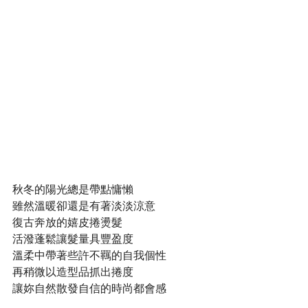
秋冬的陽光總是帶點慵懶
雖然溫暖卻還是有著淡淡涼意
復古奔放的嬉皮捲燙髮
活潑蓬鬆讓髮量具豐盈度
溫柔中帶著些許不羈的自我個性
再稍微以造型品抓出捲度
讓妳自然散發自信的時尚都會感