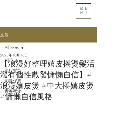
ME
NU
文章
All Posts
2023年10月16日
All Posts
【浪漫好整理嬉皮捲燙髮活
流行髮型
潑有個性散發慵懶自信】#
彩妝保養
浪漫嬉皮燙 #中大捲嬉皮燙
青春密泌
#慵懶自信風格