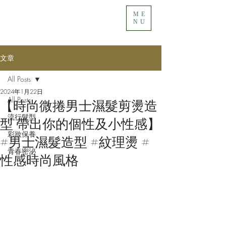
ME
NU
文章
All Posts
2024年1月22日
All Posts
【時尚微捲男士濕髮剪燙造
流行髮型
型 帶出你的個性及小性感】
彩妝保養
#男士濕髮造型 #紋理燙 #
青春密泌
性感時尚風格