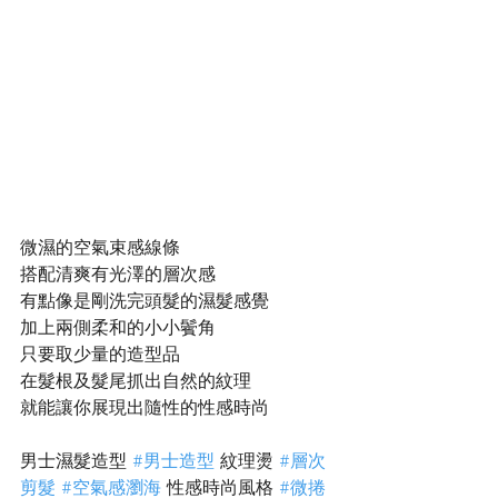
微濕的空氣束感線條
搭配清爽有光澤的層次感
有點像是剛洗完頭髮的濕髮感覺
加上兩側柔和的小小鬢角
只要取少量的造型品
在髮根及髮尾抓出自然的紋理
就能讓你展現出隨性的性感時尚
男士濕髮造型 
#男士造型
 紋理燙 
#層次
剪髮
#空氣感瀏海
 性感時尚風格 
#微捲