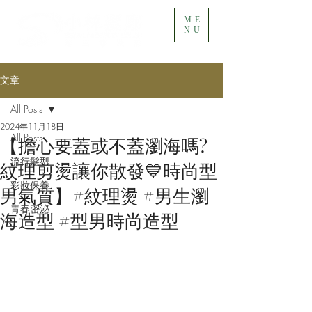
ME
NU
文章
All Posts
2024年11月18日
All Posts
【擔心要蓋或不蓋瀏海嗎?
流行髮型
紋理剪燙讓你散發💙時尚型
彩妝保養
男氣質】#紋理燙 #男生瀏
青春密泌
海造型 #型男時尚造型