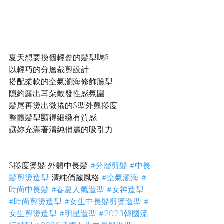
夏天想要換個輕盈的髮型嗎?
以輕巧的分層裁剪設計
搭配柔軟的空氣瀏海修飾臉型
隱約露出耳朵散發性感氛圍
髮尾再燙出微捲的S型外翹捲度
整體髮型顯得細緻有質感
讓妳充滿著清純俏麗的吸引力
S捲度燙髮 外翹中長髮 
#分層剪髮
#中長
髮剪燙造型
 清純俏麗風格 
#空氣瀏海
#
時尚中長髮
#春夏人氣造型
#女神造型
#時尚剪燙造型
#女生中長髮剪燙造型
#
女生剪燙造型
#明星造型
#2023韓國流