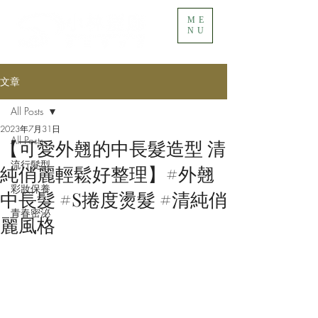
ME
NU
文章
All Posts
2023年7月31日
All Posts
【可愛外翹的中長髮造型 清
流行髮型
純俏麗輕鬆好整理】#外翹
彩妝保養
中長髮 #S捲度燙髮 #清純俏
青春密泌
麗風格