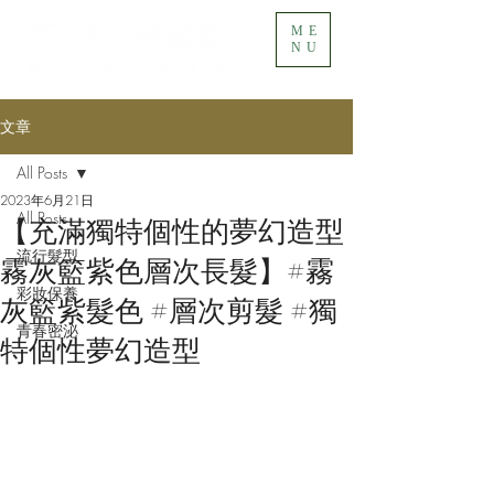
ME
NU
文章
All Posts
2023年6月21日
All Posts
【充滿獨特個性的夢幻造型
流行髮型
霧灰籃紫色層次長髮】#霧
彩妝保養
灰籃紫髮色 #層次剪髮 #獨
青春密泌
特個性夢幻造型