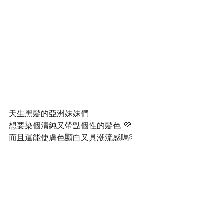
天生黑髮的亞洲妹妹們
想要染個清純又帶點個性的髮色 💜
而且還能使膚色顯白又具潮流感嗎?