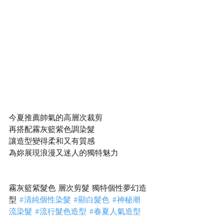
今夏推薦帥氣的高層次裁剪
再搭配霧灰籃紫色調染髮
讓造型變得柔和又有質感
為妳展現浪漫又迷人的獨特魅力
霧灰籃紫髮色 層次剪髮 獨特個性夢幻造
型 
#清純個性染髮
#顯白髮色
#神秘潮
流染髮
#流行髮色造型
#春夏人氣造型