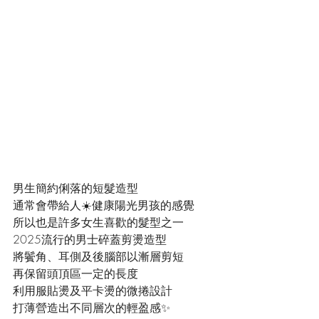
男生簡約俐落的短髮造型
通常會帶給人☀️健康陽光男孩的感覺
所以也是許多女生喜歡的髮型之一
2025流行的男士碎蓋剪燙造型
將鬢角、耳側及後腦部以漸層剪短
再保留頭頂區一定的長度
利用服貼燙及平卡燙的微捲設計
打薄營造出不同層次的輕盈感✨