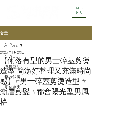
ME
NU
文章
All Posts
2025年1月20日
All Posts
【俐落有型的男士碎蓋剪燙
流行髮型
造型 簡潔好整理又充滿時尚
彩妝保養
感】#男士碎蓋剪燙造型 #
青春密泌
漸層剪髮 #都會陽光型男風
格