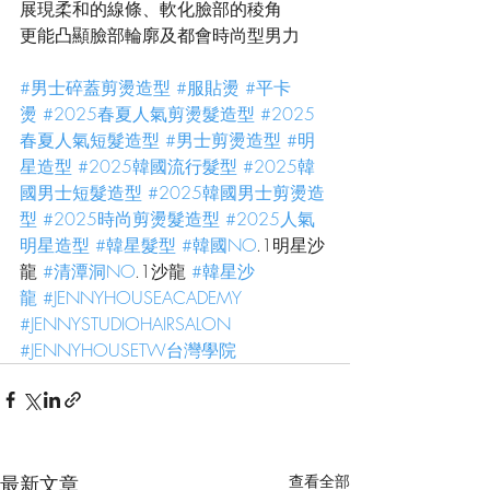
展現柔和的線條、軟化臉部的稜角
更能凸顯臉部輪廓及都會時尚型男力
#男士碎蓋剪燙造型
#服貼燙
#平卡
燙
#2025春夏人氣剪燙髮造型
#2025
春夏人氣短髮造型
#男士剪燙造型
#明
星造型
#2025韓國流行髮型
#2025韓
國男士短髮造型
#2025韓國男士剪燙造
型
#2025時尚剪燙髮造型
#2025人氣
明星造型
#韓星髮型
#韓國NO
.1明星沙
龍 
#清潭洞NO
.1沙龍 
#韓星沙
龍
#JENNYHOUSEACADEMY
#JENNYSTUDIOHAIRSALON
#JENNYHOUSETW台灣學院
最新文章
查看全部