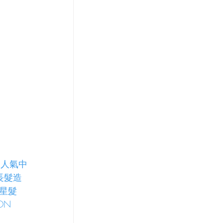
夏人氣中
長髮造
韓星髮
LON