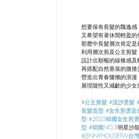
想要保有長髮的飄逸感
又希望有著休閒輕盈的
那麼中長髮層次肯定是
利用層次剪及公主剪髮
設計出順暢的線條感及
再搭配自然垂落的微捲
營造出青春慵懶的浪漫
展現隨性又減齡的少女
#公主剪髮
#流沙燙髮
長髮造型
#女生剪燙染
型
#2025韓國女生剪
型
#韓國NO
.1明星沙龍
#JENNYHOUSETW台