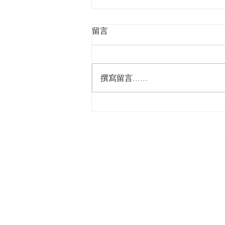
留言
撰寫留言......
【每天早上⏱️只要2分鐘 輕鬆
爽男性魅力】​#精緻型男燙 #
然清爽男性魅力​
​小林髮廊第三事業部 I 青春
台北市南京西路10號7樓
02-7709-1109