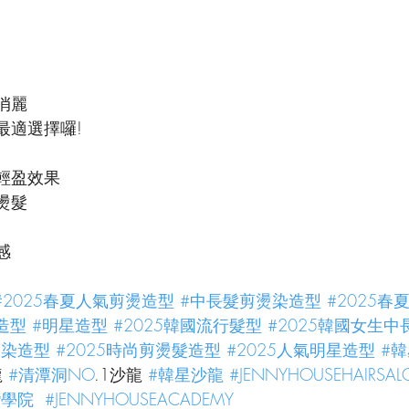
俏麗
最適選擇囉!
輕盈效果
燙髮
感
#2025春夏人氣剪燙造型
#中長髮剪燙染造型
#2025春
造型
#明星造型
#2025韓國流行髮型
#2025韓國女生中
燙染造型
#2025時尚剪燙髮造型
#2025人氣明星造型
#
 
#清潭洞NO
.1沙龍 
#韓星沙龍
#JENNYHOUSEHAIRSA
灣學院
#JENNYHOUSEACADEMY