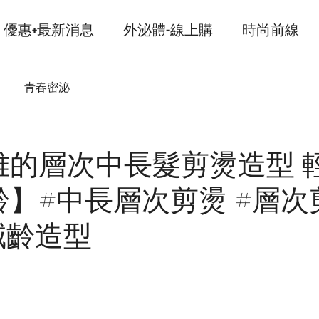
優惠+最新消息
外泌體-線上購
時尚前線
青春密泌
雅的層次中長髮剪燙造型 
】#中長層次剪燙 #層次
減齡造型