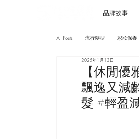
品牌故事
All Posts
流行髮型
彩妝保養
2025年1月13日
【休閒優
飄逸又減齡
髮 #輕盈