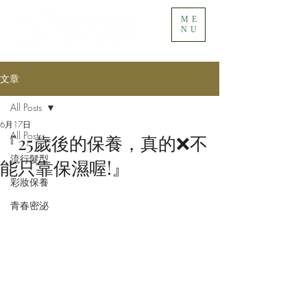
ME
NU
文章
All Posts
6月17日
All Posts
『25歲後的保養，真的❌不
流行髮型
能只靠保濕喔!』
彩妝保養
青春密泌