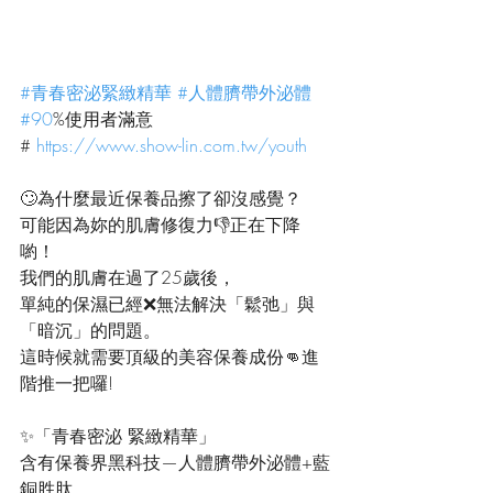
#青春密泌緊緻精華
#人體臍帶外泌體
#90
%使用者滿意
# 
https://www.show-lin.com.tw/youth
🙄為什麼最近保養品擦了卻沒感覺？
可能因為妳的肌膚修復力👎正在下降
喲！ 
我們的肌膚在過了25歲後，
單純的保濕已經❌無法解決「鬆弛」與
「暗沉」的問題。
這時候就需要頂級的美容保養成份👊進
階推一把囉!
✨「青春密泌 緊緻精華」
含有保養界黑科技—人體臍帶外泌體+藍
銅胜肽