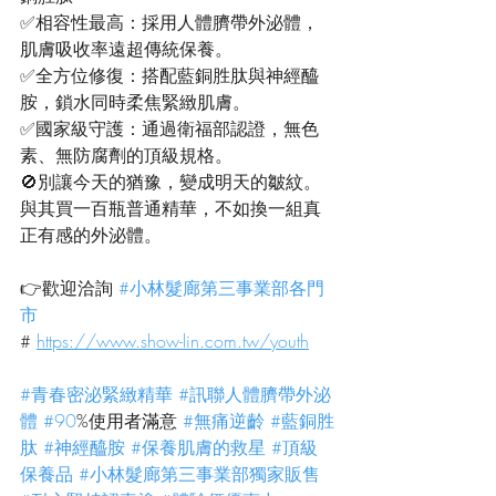
✅相容性最高：採用人體臍帶外泌體，
肌膚吸收率遠超傳統保養。
✅全方位修復：搭配藍銅胜肽與神經醯
胺，鎖水同時柔焦緊緻肌膚。
✅國家級守護：通過衛福部認證，無色
素、無防腐劑的頂級規格。
🚫別讓今天的猶豫，變成明天的皺紋。 
與其買一百瓶普通精華，不如換一組真
正有感的外泌體。
👉歡迎洽詢 
#小林髮廊第三事業部各門
市
# 
https://www.show-lin.com.tw/youth
#青春密泌緊緻精華
#訊聯人體臍帶外泌
體
#90
%使用者滿意 
#無痛逆齡
#藍銅胜
肽
#神經醯胺
#保養肌膚的救星
#頂級
保養品
#小林髮廊第三事業部獨家販售