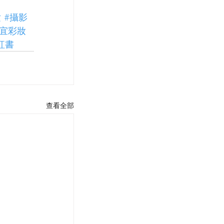
妝
#攝影
婕宜彩妝
紅書
查看全部