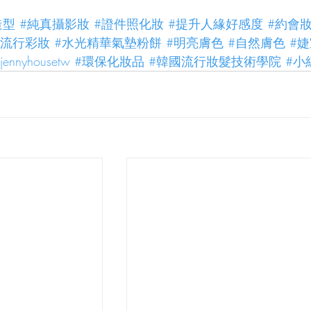
造型
#純真攝影妝
#證件照化妝
#提升人緣好感度
#約會
夏流行彩妝
#水光精華氣墊粉餅
#明亮膚色
#自然膚色
#
jennyhousetw
#環保化妝品
#韓國流行妝髮技術學院
#小