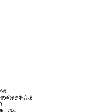
熱潮
升的📸攝影妝容呢?
容
活力精神