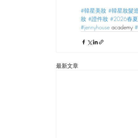
#韓星美妝
#韓星妝髮
妝
#證件妝
#2026春
#jennyhouse
 academy 
#
最新文章