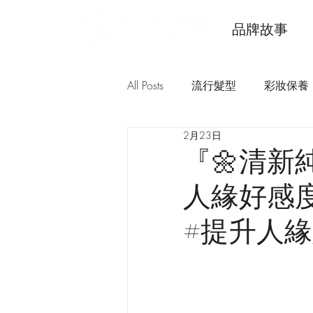
品牌故事
All Posts
流行髮型
彩妝保養
2月23日
『🌼清新純
人緣好感度
#提升人緣