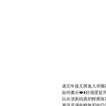
過完年後又將進入求職
如何畫出❤️⬆️好感度提
以🌼清新純真的輕裸妝
展現充滿年輕無邪的😊