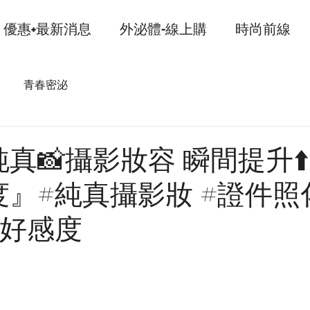
優惠+最新消息
外泌體-線上購
時尚前線
青春密泌
真📸攝影妝容 瞬間提升⬆️
』​#純真攝影妝 #證件照
好感度​