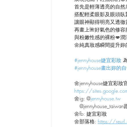
首先是輕薄透亮的自然
搭配輕柔眼影及眼頭臥
讓眼神顯得明亮又透徹
再畫上🌺好氣色的修容
與粉嫩性感的裸粉💋潤
🌼純真妝感瞬間提升妳
#jennyhouse婕宜彩妝
 
#jennyhouse畫出妳
🌼jennyhouse婕宜彩妝
https://sites.google.c
🌼ig: @
jennyhouse.tw
   @jennyhouse_t
🌼fb: 婕宜彩妝
🌼部落格: 
https://reur