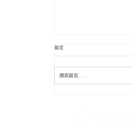
留言
撰寫留言......
『細膩✨通透的低飽和氛圍妝 
🌷清冷自然美』​#低飽和氛圍
度妝感 #柔和立體自然美​