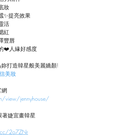
底妝
蠶✨提亮效果
靈活
腮紅
澤豐唇
的❤️人緣好感度
為妳打造韓星般美麗嬌顏!
的自信美妝
官網
om/view/jennyhouse/
aiwan跟著婕宜畫韓星
l.cc/2o7ZNr