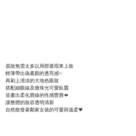
底妝無需太多以局部遮瑕來上妝
輕薄帶出偽素顏的透亮感✨
再刷上清淡的大地色眼妝
搭配細眼線及微珠光可愛臥蠶
並畫出柔化唇線的性感豐唇💋
讓整體的妝容透明清新
自然散發著鄰家女孩的可愛與溫柔💗