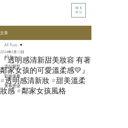
ME
NU
文章
All Posts
2024年5月13日
All Posts
『透明感清新甜美妝容 有著
流行髮型
鄰家女孩的可愛溫柔感💛』
彩妝保養
#透明感清新妝 #甜美溫柔
青春密泌
妝感 #鄰家女孩風格