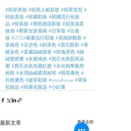
#韓星美妝
#韓星人氣彩妝
#韓星造型
#
韓妞美妝
#韓國彩妝
#韓國流行化妝
品
#快美妝
#透明感清新妝
#甜美溫柔
妝感
#鄰家女孩風格
#日常妝
#出遊
妝
#2024春夏流行彩妝
#美妝師眼影
#
拿鐵色
#豆沙色
#奶茶色
#寶石眼影
#香
檳金色
#柔霧絲絨唇膏
#玫瑰茶色
#絲
絨豐唇蜜
#水蜜桃色
#寶石光美肌亮采
蜜
#寶石光炫色腮紅蜜
#水光精華氣墊
粉餅
#水潤絲絨遮瑕精萃
#明亮膚色
#
自然膚色
#婕宜彩妝
#jennyhouse
#環保
化妝品
#純素化妝品
#小紅書
最新文章
查看全部