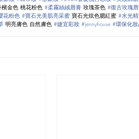
香檳金色 桃花粉色 
#柔霧絲絨唇膏
 玫瑰茶色 
#復古玫瑰唇
櫻花粉色
#寶石光美肌亮采蜜
 寶石光炫色腮紅蜜 
#水光
萃
 明亮膚色 自然膚色 
#婕宜彩妝
#jennyhouse
#環保化妝