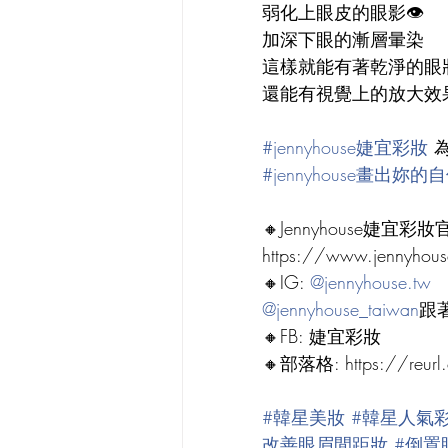
弱化上眼皮的眼影👁️
加深下眼的漸層暈染
這樣就能有著乾淨的眼
還能有視覺上的放大效
#jennyhouse婕宜彩妝
 
#jennyhouse畫出妳
🔸Jennyhouse婕宜彩妝
https://www.jennyhou
🔸IG: 
@
jennyhouse.tw
@jennyhouse_taiwan
跟
🔸FB: 婕宜彩妝
🔸部落格: 
https://reur
#韓星美妝
#韓星人氣
改善眼眉間距妝
#倒置