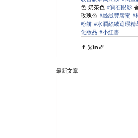
色 奶茶色 
#寶石眼影
 
玫瑰色 
#絲絨豐唇蜜
#
粉餅
#水潤絲絨遮瑕精
化妝品
#小紅書
最新文章