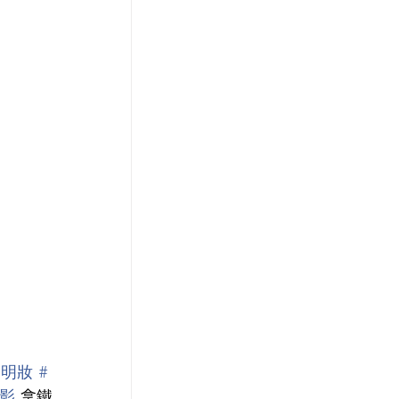
透明妝
#
眼影
 拿鐵