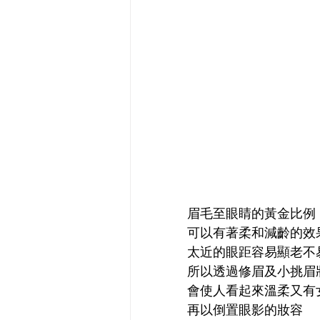
眉毛至眼睛的黃金比例
可以有著柔和減齡的效
太近的眼距容易顯老不
所以透過修眉及小挑眉
會使人看起來溫柔又有
再以倒置眼影的妝容