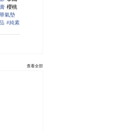
膏
 櫻桃
精華氣墊
品
#純素
查看全部