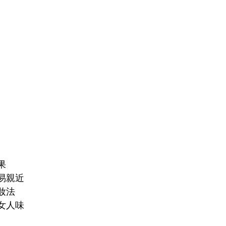
果
易親近
妝法
女人味