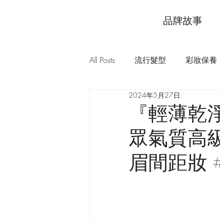
品牌故事
All Posts
流行髮型
彩妝保養
2024年5月27日
『輕薄乾
眾氣質高級
眉間距妝 