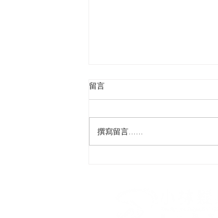
留言
撰寫留言......
『細膩✨通透的低飽和氛圍妝 
🌷清冷自然美』​#低飽和氛圍