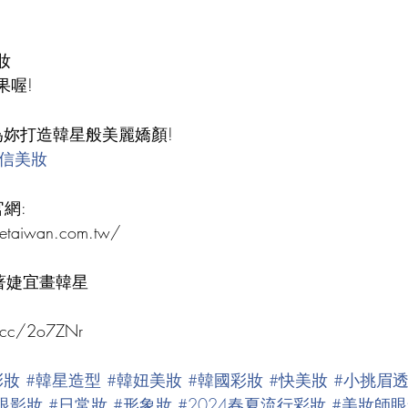
妝
果喔!
為妳打造韓星般美麗嬌顏!
的自信美妝
官網:
setaiwan.com.tw/
著婕宜畫韓星
l.cc/2o7ZNr
彩妝
#韓星造型
#韓妞美妝
#韓國彩妝
#快美妝
#小挑眉
眼影妝
#日常妝
#形象妝
#2024春夏流行彩妝
#美妝師