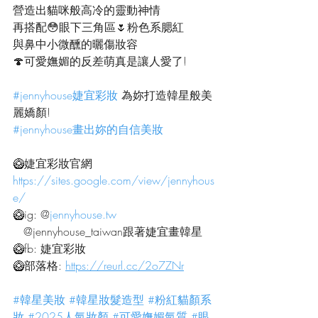
營造出貓咪般高冷的靈動神情
再搭配😳眼下三角區🌷粉色系腮紅
與鼻中小微醺的曬傷妝容
🍄可愛嫵媚的反差萌真是讓人愛了!
#jennyhouse婕宜彩妝
 為妳打造韓星般美
麗嬌顏!
#jennyhouse畫出妳的自信美妝
🥝婕宜彩妝官網
https://sites.google.com/view/jennyhous
e/
🥝ig: @
jennyhouse.tw
   @jennyhouse_taiwan跟著婕宜畫韓星
🥝fb: 婕宜彩妝
🥝部落格: 
https://reurl.cc/2o7ZNr
#韓星美妝
#韓星妝髮造型
#粉紅貓顏系
妝
#2025人氣妝顏
#可愛嫵媚氣質
#眼