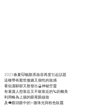
2025春夏🐱貓顏系妝容再度引起話題
這種帶有厭世傲嬌又個性的妝感
看似溫馴卻又散發出🔮神秘空靈
有著讓人想靠近又不敢靠近的🪐距離美
利用略為上揚的眼尾眼線妝
及👁️眼頭眼中的✨微珠光與粉色臥蠶