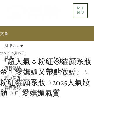
ME
NU
文章
All Posts
2025年5月19日
All Posts
『超人氣🌷粉紅😼貓顏系妝
流行髮型
🌼可愛嫵媚又帶點傲嬌』​#
彩妝保養
粉紅貓顏系妝 #2025人氣妝
青春密泌
顏 #可愛嫵媚氣質