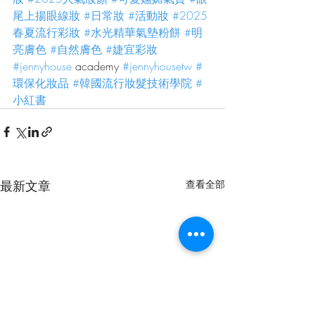
尾上揚眼線妝
#日常妝
#活動妝
#2025
春夏流行彩妝
#水光精華氣墊粉餅
#明
亮膚色
#自然膚色
#婕宜彩妝
#jennyhouse
 academy 
#jennyhousetw
#
環保化妝品
#韓國流行妝髮技術學院
#
小紅書
最新文章
查看全部