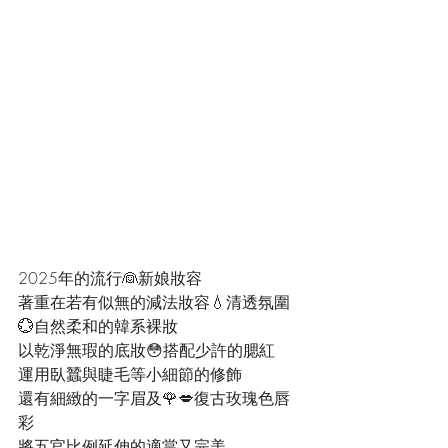
2025年的流行👰新娘妝容
著重在若有似無的減法妝容💧清透氛圍
💮自然柔和的韓系裸妝
以乾淨無瑕的底妝😳搭配少許的腮紅
運用臥蠶與睫毛等小細節的修飾
還有細緻的一字眉及🌹💋復古玫瑰色唇
彩
將五官比例延伸的適當又完美