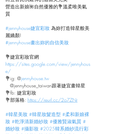
營造出新娘🌺自然優雅的💐溫柔唯美氣
質
#jennyhouse婕宜彩妝
 為妳打造韓星般美
麗嬌顏!
#jennyhouse畫出妳的自信美妝
💐婕宜彩妝官網
https://sites.google.com/view/jennyhous
e/
💐ig: @
jennyhouse.tw
   @jennyhouse_taiwan跟著婕宜畫韓星
💐fb: 婕宜彩妝
💐部落格: 
https://reurl.cc/2o7ZNr
#韓星美妝
#韓星妝髮造型
#柔和新娘裸
妝
#乾淨清新婚紗妝
#優雅賢淑氣質
#
婚紗妝
#攝影妝
#2025韓系婚紗流行彩