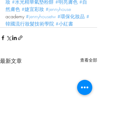
妝
#水光精華氣墊粉餅
#明亮膚色
#自
然膚色
#婕宜彩妝
#jennyhouse
academy 
#jennyhousetw
#環保化妝品
#
韓國流行妝髮技術學院
#小紅書
最新文章
查看全部