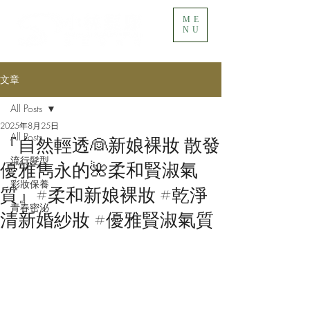
ME
NU
文章
All Posts
2025年8月25日
All Posts
『自然輕透👰新娘裸妝 散發
流行髮型
優雅雋永的🌺柔和賢淑氣
彩妝保養
質』​#柔和新娘裸妝 #乾淨
青春密泌
清新婚紗妝 #優雅賢淑氣質