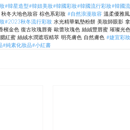
妝
#韓星造型
#韓妞美妝
#韓國彩妝
#韓國流行彩妝
#韓國
 秋冬大地色妝容 棕色系彩妝 
#自然浪漫妝容
 溫柔優雅風
妝
#2023秋冬流行彩妝
 水光精華氣墊粉餅 美妝師眼影 拿
 香檳金色 復古玫瑰唇膏 歐蕾玫瑰色 絲絨豐唇蜜 璀璨光色
腮紅蜜 絲絨水潤遮瑕精萃 明亮膚色 自然膚色 
#婕宜彩
品
#純素化妝品
#小紅書