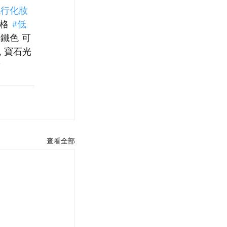
流行化妝
格 
#低
鐵色 可
 寶石光
妝
查看全部