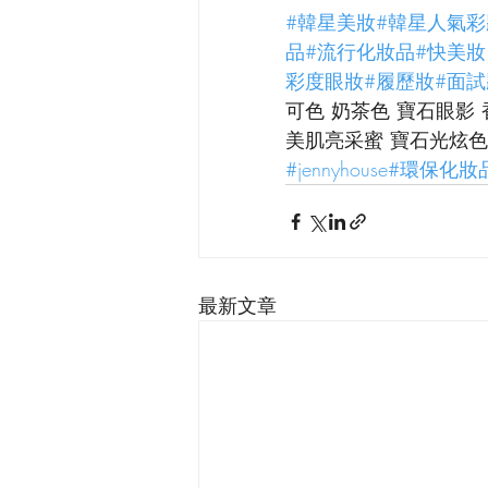
#韓星美妝
#韓星人氣彩
品
#流行化妝品
#快美妝
彩度眼妝
#履歷妝
#面試
可色 奶茶色 寶石眼影
美肌亮采蜜 寶石光炫色
#jennyhouse
#環保化妝
最新文章