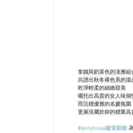
拿鐵與奶茶色的淡雅組
共譜出秋冬裸色系的溫
乾淨輕柔的細緻甜美
襯托出高貴的女人味個
而沉穩優雅的名媛氛圍
更展現屬於妳的穩重高
#jennyhouse婕宜彩妝
 