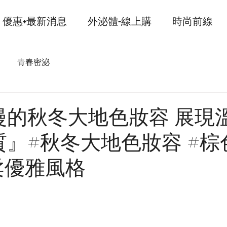
優惠+最新消息
外泌體-線上購
時尚前線
青春密泌
漫的秋冬大地色妝容 展現
』#秋冬大地色妝容 #棕
柔優雅風格