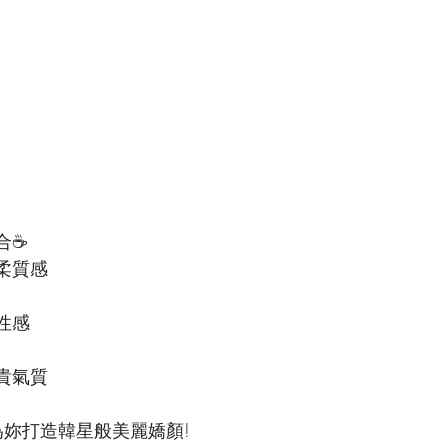
合☕
柔質感
性感
貴氣質
為妳打造韓星般美麗嬌顏!