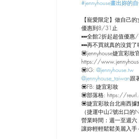
#jennyhouse畫出妳
【寵愛限定】做自己的女
優惠到8/31止
▪▪▪全館2折起超值優惠
▪▪▪再不買就真的沒貨了
💟jennyhouse婕宜彩妝
https://www.jennyhou
💟IG: 
@jennyhouse.tw
@jennyhouse_taiwan
跟
💟FB: 婕宜彩妝
💟部落格: https://reurl
💟婕宜彩妝台北南西據
（捷運中山2號出口的N
營業時間：週一至週六 9:
讓妳輕輕鬆鬆美麗入手