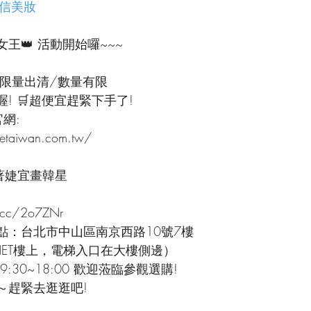
的自信美妝
王👑 活動開始囉~~~
/限量出清/數量有限
喔! 🛒超便宜趕緊下手了!
官網:
setaiwan.com.tw/
著婕宜畫韓星
.cc/2o7ZNr
點：台北市中山區南京西路10號7樓
ET樓上，電梯入口在大樓側邊）
30~18:00 歡迎蒞臨參觀選購!
～趕緊去逛逛吧!