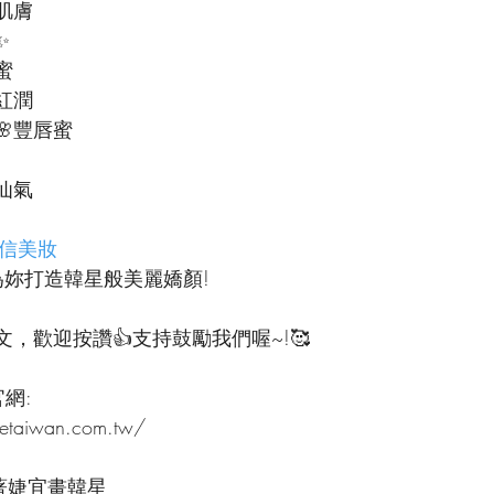
肌膚
✨
蜜
紅潤
豐唇蜜
仙氣
的自信美妝
為妳打造韓星般美麗嬌顏!
，歡迎按讚👍支持鼓勵我們喔~!🥰
官網:
setaiwan.com.tw/
著婕宜畫韓星