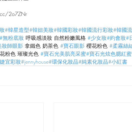
.cc/2o7ZNr
妝
#韓星造型
#韓妞美妝
#韓國彩妝
#韓國流行彩妝
#韓國
#無粉底妝
 呼吸感淡妝 自然粉嫩風格 
#少女妝
#約會妝
#
美妝師眼影
 拿鐵色 奶茶色 
#寶石眼影
 櫻花粉色 
#柔霧絲
櫻花粉色 璀璨光色 
#寶石光美肌亮采蜜
#寶石光炫色腮紅蜜
#婕宜彩妝
#jennyhouse
#環保化妝品
#純素化妝品
#小紅書