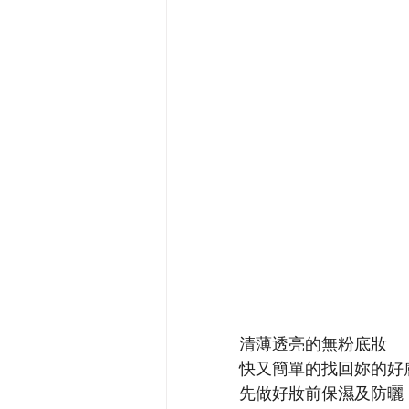
清薄透亮的無粉底妝
快又簡單的找回妳的好
先做好妝前保濕及防曬