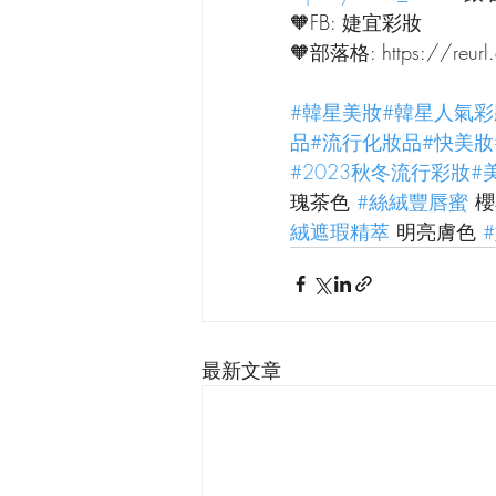
🧡FB: 婕宜彩妝
🧡部落格: https://reurl
#韓星美妝
#韓星人氣彩
品
#流行化妝品
#快美妝
#2023秋冬流行彩妝
#
瑰茶色 
#絲絨豐唇蜜
 
絨遮瑕精萃
 明亮膚色 
最新文章