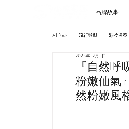
品牌故事
All Posts
流行髮型
彩妝保養
2023年12月1日
『自然呼
粉嫩仙氣』
然粉嫩風