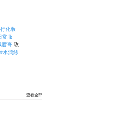
流行化妝
日常妝
絨唇膏
 玫
#水潤絲
查看全部