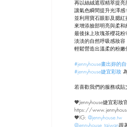
再以絲絨遮瑕精萃提亮
讓氣色瞬間提升光澤感
並利用寶石眼影及腮紅
來增添臉部明亮與柔和
最後抹上玫瑰茶櫻花粉
淡淡的自然呼吸感妝容
輕鬆營造出溫柔的粉嫩
#jennyhouse畫出妳
#jennyhouse婕宜彩妝
 
若喜歡我們的服務或貼文
🧡Jennyhouse婕宜彩妝
https://www.jennyhou
🧡IG: 
@jennyhouse.tw
@jennyhouse_taiwan
跟