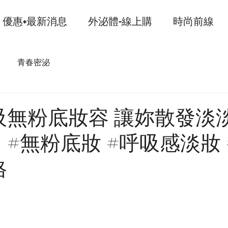
優惠+最新消息
外泌體-線上購
時尚前線
青春密泌
吸無粉底妝容 讓妳散發淡
#無粉底妝 #呼吸感淡妝 
格