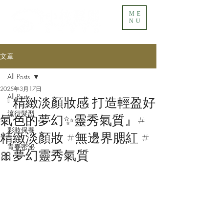
ME
NU
文章
All Posts
2025年3月17日
All Posts
『精緻淡顏妝感 打造輕盈好
流行髮型
氣色的夢幻✨靈秀氣質』#
彩妝保養
精緻淡顏妝 #無邊界腮紅 #
青春密泌
🎀夢幻靈秀氣質​