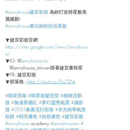
#jennyhouse婕宜彩妝
 為妳打造韓星般美
麗嬌顏!
#jennyhouse畫出妳的自信美妝
🍄婕宜彩妝官網
https://sites.google.com/view/jennyhous
e/
🍄IG: @
jennyhouse.tw
   @jennyhouse_taiwan跟著婕宜畫韓星
🍄FB: 婕宜彩妝
🍄部落格: 
https://reurl.cc/2o7ZNr
#韓星美妝
#韓星妝髮造型
#精緻淡顏
妝
#無邊界腮紅
#夢幻靈秀氣質
#攝影
妝
#2025春夏流行彩妝
#水光精華氣墊
粉餅
#明亮膚色
#自然膚色
#婕宜彩妝
#jennyhouse
 academy 
#jennyhousetw
#