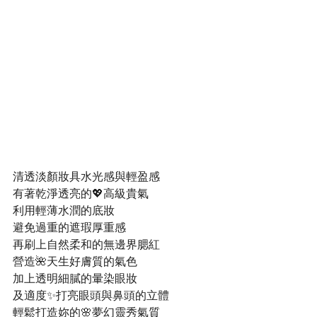
清透淡顏妝具水光感與輕盈感
有著乾淨透亮的💖高級貴氣
利用輕薄水潤的底妝
避免過重的遮瑕厚重感
再刷上自然柔和的無邊界腮紅
營造🌺天生好膚質的氣色
加上透明細膩的暈染眼妝
及適度✨打亮眼頭與鼻頭的立體
輕鬆打造妳的🌸夢幻靈秀氣質