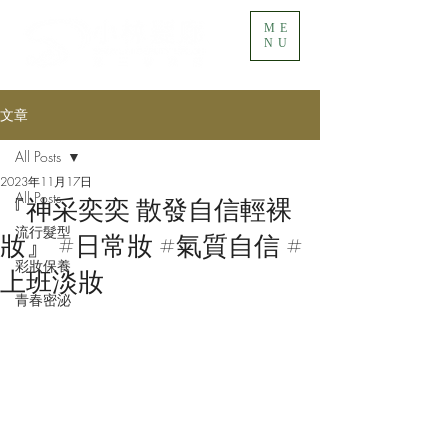
ME
NU
文章
All Posts
2023年11月17日
All Posts
『神采奕奕 散發自信輕裸
流行髮型
妝』 #日常妝 #氣質自信 #
彩妝保養
上班淡妝
青春密泌