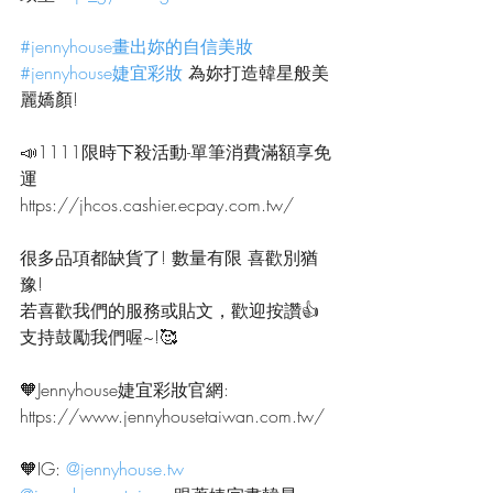
#jennyhouse畫出妳的自信美妝
#jennyhouse婕宜彩妝
 為妳打造韓星般美
麗嬌顏!
📣1111限時下殺活動-單筆消費滿額享免
運
https://jhcos.cashier.ecpay.com.tw/
很多品項都缺貨了! 數量有限 喜歡別猶
豫!
若喜歡我們的服務或貼文，歡迎按讚👍
支持鼓勵我們喔~!🥰
🧡Jennyhouse婕宜彩妝官網:
https://www.jennyhousetaiwan.com.tw/
🧡IG: 
@jennyhouse.tw