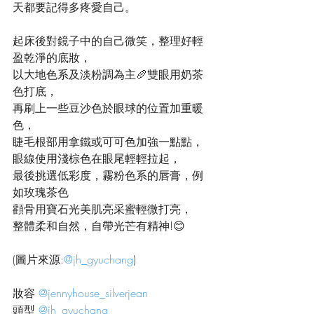
天都要記得多疼愛自己。
起床後對鏡子中的自己微笑，整理好輕
盈乾淨的底妝，
以大地色系及淡粉調為主🥖雙眼用奶茶
色打底，
再刷上一些豆沙色於眼球的位置加重暖
色，
睫毛根部用拿鐵或可可色加強一點點，
眼線使用淺棕色在眼尾輕輕拉起，
最後挑選低彩度，霧粉色系的唇膏，例
如玫瑰茶色
顴骨用寶石光美肌亮采蜜輕微打亮，
整體柔和自然，自帶光芒有精神!😊
(圖片來源:
@jh_gyuchang
)
妝容 
@jennyhouse_silverjean
頭型 
@jh_gyuchang