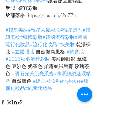
@jennyhouse_taiwan
跟著婕宜畫韓星
🧡FB: 婕宜彩妝
🧡部落格: https://reurl.cc/2o7ZNr
#韓星美妝
#韓星人氣彩妝
#韓星造型
#韓
妞美妝
#韓國彩妝
#韓國流行彩妝
#韓國
流行化妝品
#流行化妝品
#快美妝
 乾淨裸
妝 
#立體眼妝
 自然健康風格 
#約會妝
#2023秋冬流行彩妝
 美妝師眼影 拿鐵
色 豆沙色 奶茶色 柔霧絲絨唇膏 玫瑰茶
色 
#寶石光美肌亮采蜜
#水潤絲絨遮瑕精
萃
 自然膚色 
#婕宜彩妝
#jennyhouse
#環
保化妝品
#純素化妝品
最新文章
查看全部