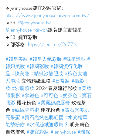
🔹Jennyhouse婕宜彩妝官網:
https://www.jennyhousetaiwan.com.tw/
🔹IG: 
@
jennyhouse.tw
@jennyhouse_taiwan
跟著婕宜畫韓星
🔹FB: 婕宜彩妝
🔹部落格: 
https://reurl.cc/2o7ZNr
#韓星美妝
#韓星人氣彩妝
#韓星造型
#
韓妞美妝
#韓國彩妝
#韓國流行化妝
品
#快美妝
#精緻沙龍照妝
#棕色大地
系淡妝
 立體精緻風格 
#日常妝
#攝影
妝
#沙龍照妝
 2024春夏流行彩妝 
#美妝
師眼影
#拿鐵色
#可可色
#奶茶色
#寶石
眼影
 櫻花粉色 
#柔霧絲絨唇膏
 玫瑰茶
色 
#絲絨豐唇蜜
 櫻花粉色 
#寶石光美肌
亮采蜜
#寶石光炫色腮紅蜜
#水光精華
氣墊粉餅
#水潤絲絨遮瑕精萃
 明亮膚色 
自然膚色 
#婕宜彩妝
#jennyhouse
#環保