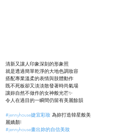
清新又讓人印象深刻的形象照
就是透過簡單乾淨的大地色調妝容
搭配專業溫柔的表情與肢體動作
既不死板卻又淡淡散發著時尚氣場
讓妳自然不做作的女神般光芒✨
令人在過目的一瞬間仍留有美麗餘韻
#jennyhouse婕宜彩妝
 為妳打造韓星般美
麗嬌顏!
#jennyhouse畫出妳的自信美妝