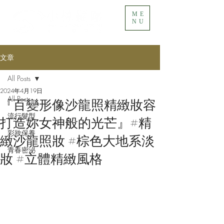
ME
NU
文章
All Posts
2024年4月19日
All Posts
『百變形像沙龍照精緻妝容
流行髮型
打造妳女神般的光芒』#精
彩妝保養
緻沙龍照妝 #棕色大地系淡
青春密泌
妝 #立體精緻風格