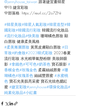
@jennyhouse_taiwan
 跟著婕宜畫韓星
💛FB:婕宜彩妝
💛部落格: https://reurl.cc/2o7ZNr
#韓星美妝
#韓星人氣彩妝
#韓星造型
#韓
國彩妝
#韓國流行彩妝
 韓國流行化妝品 
#流行化妝品
#快美妝
 珊瑚橘色唇妝 顯
白唇妝 健康柔美風格
#柔美漸層唇妝
 黃黑皮膚顯白唇妝 
#日
常妝
#約會妝
#2023韓式彩妝
 2023春夏
流行彩妝 水光精華氣墊粉餅 美妝師眼
影 
#拿鐵色
#可可色
#奶茶色
 寶石眼影 
#
香檳金色
#玫瑰金色
 柔霧絲絨唇膏 
#珊
瑚橘色
#玫瑰茶色
 絲絨豐唇蜜 
#水蜜桃
色
 寶石光美肌亮采蜜 寶石光炫色腮紅
蜜 
#婕宜彩妝
#jennyhouse
#環保化妝品
#
純素化妝品
#小紅書