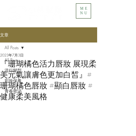
ME
NU
文章
All Posts
2023年7月3日
All Posts
『珊瑚橘色活力唇妝 展現柔
流行髮型
美元氣讓膚色更加白皙』#
彩妝保養
珊瑚橘色唇妝 #顯白唇妝 #
青春密泌
健康柔美風格