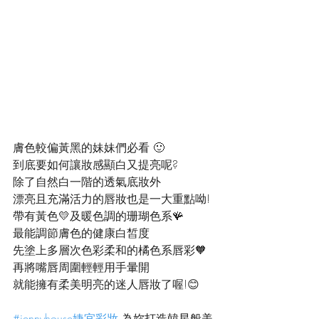
膚色較偏黃黑的妹妹們必看 🙂
到底要如何讓妝感顯白又提亮呢?
除了自然白一階的透氣底妝外
漂亮且充滿活力的唇妝也是一大重點呦!
帶有黃色💛及暖色調的珊瑚色系🪸
最能調節膚色的健康白皙度
先塗上多層次色彩柔和的橘色系唇彩🧡
再將嘴唇周圍輕輕用手暈開
就能擁有柔美明亮的迷人唇妝了喔!😊
#jennyhouse婕宜彩妝
 為妳打造韓星般美