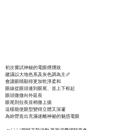
初次嘗試神秘的電眼煙燻妝
建議以大地色系及灰色調為主🥖
會讓眼睛顯得更加乾淨柔和
眼線從眼頭連到眼尾、並上下框起
眼頭微微向外延長
眼尾則拉長並稍微上揚
這樣能使眼型變得立體又深邃
為妳營造出充滿迷離神祕的魅惑電眼
📣1111限時下殺活動-單筆消費滿額享免