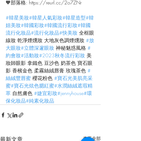
🧡部落格: https://reurl.cc/2o7ZNr
#韓星美妝
#韓星人氣彩妝
#韓星造型
#韓
妞美妝
#韓國彩妝
#韓國流行彩妝
#韓國
流行化妝品
#流行化妝品
#快美妝
 全框眼
線妝 乾淨煙燻妝 大地灰色調煙燻妝 
#放
大眼妝
#立體深邃眼妝
 神秘魅惑風格 
#
約會妝
#活動妝
#2023秋冬流行彩妝
 美
妝師眼影 拿鐵色 豆沙色 奶茶色 寶石眼
影 香檳金色 柔霧絲絨唇膏 玫瑰茶色 
#
絲絨豐唇蜜
 櫻花粉色 
#寶石光美肌亮采
蜜
#寶石光炫色腮紅蜜
#水潤絲絨遮瑕精
萃
 自然膚色 
#婕宜彩妝
#jennyhouse
#環
保化妝品
#純素化妝品
最新文章
查看全部