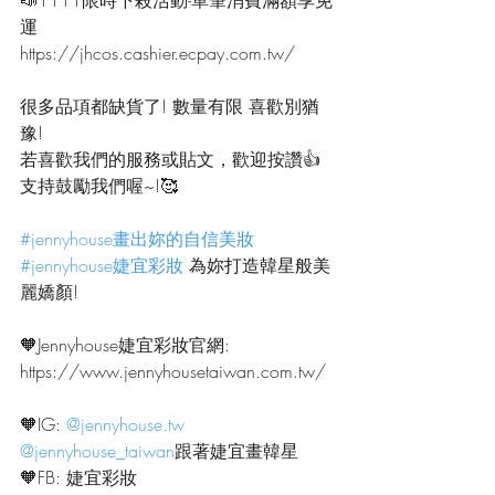
運
https://jhcos.cashier.ecpay.com.tw/
很多品項都缺貨了! 數量有限 喜歡別猶
豫!
若喜歡我們的服務或貼文，歡迎按讚👍
支持鼓勵我們喔~!🥰
#jennyhouse畫出妳的自信美妝
#jennyhouse婕宜彩妝
 為妳打造韓星般美
麗嬌顏!
🧡Jennyhouse婕宜彩妝官網:
https://www.jennyhousetaiwan.com.tw/
🧡IG: 
@jennyhouse.tw
@jennyhouse_taiwan
跟著婕宜畫韓星
🧡FB: 婕宜彩妝