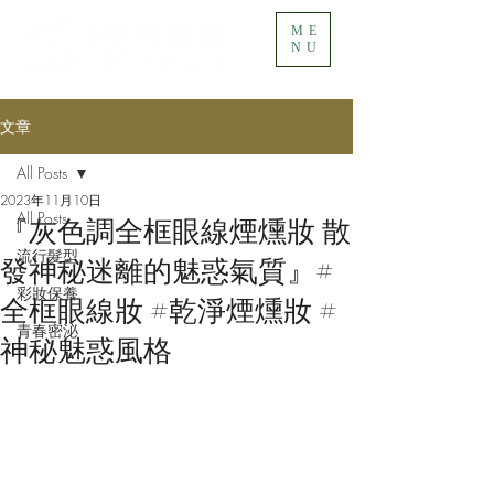
ME
NU
文章
All Posts
2023年11月10日
All Posts
『灰色調全框眼線煙燻妝 散
流行髮型
發神秘迷離的魅惑氣質』#
彩妝保養
全框眼線妝 #乾淨煙燻妝 #
青春密泌
神秘魅惑風格