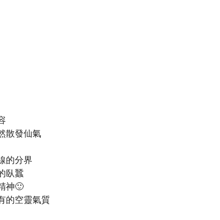
容
然散發仙氣
線的分界
的臥蠶
神🙂
有的空靈氣質