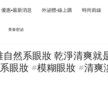
優惠+最新消息
外泌體-線上購
時尚前線
青春密泌
雅自然系眼妝 乾淨清爽就
系眼妝 #模糊眼妝 #清爽