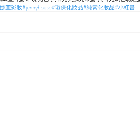
#婕宜彩妝
#jennyhouse
#環保化妝品
#純素化妝品
#小紅書