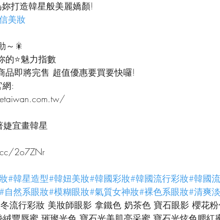
為妳打造韓星般美麗嬌顏!
的自信美妝
動～🎇
綻放妳的⭐魅力指數
分商品即將完售 超值優惠要買要快囉!
官網:
setaiwan.com.tw/
著婕宜畫韓星
.cc/2o7ZNr
妝
#韓星造型
#韓妞美妝
#韓國彩妝
#韓國流行彩妝
#韓國
#自然系眼妝
#模糊眼妝
#氣質女神妝
#裸色系眼妝
#清爽
3秋冬流行彩妝 美妝師眼影 拿鐵色 奶茶色 寶石眼影 櫻花粉
絲絨豐唇蜜 璀璨光色 寶石光美肌亮采蜜 寶石光炫色腮紅