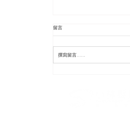
留言
撰寫留言......
『細膩✨通透的低飽和氛圍妝 
🌷清冷自然美』​#低飽和氛圍
度妝感 #柔和立體自然美​
​小林髮廊第三事業部 I 青春
台北市南京西路10號7樓