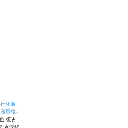
流行化妝
淡雅風格
#
色 復古
蜜 水潤絲