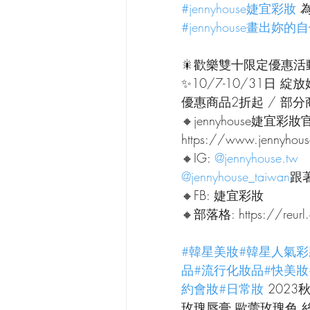
#jennyhouse婕宜彩妝
 
#jennyhouse畫出妳
🎇歡樂雙十限定優惠活
✨10/7-10/31日 
優惠商品2折起 / 部
🔸jennyhouse婕宜彩妝
https://www.jennyhou
🔸IG: 
@jennyhouse.tw
@jennyhouse_taiwan
跟
🔸FB: 婕宜彩妝
🔸部落格: https://reurl
#韓星美妝
#韓星人氣彩
品
#流行化妝品
#快美妝
約會妝
#日常妝
 202
玫瑰唇膏 歐蕾玫瑰色 