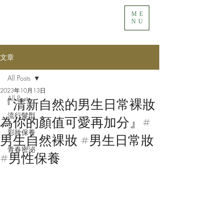
ME
NU
文章
All Posts
2023年10月13日
All Posts
『清新自然的男生日常裸妝
流行髮型
為你的顏值可愛再加分』#
彩妝保養
男生自然裸妝 #男生日常妝
青春密泌
#男性保養