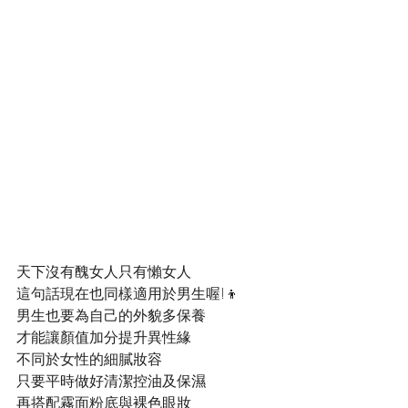
天下沒有醜女人只有懶女人
這句話現在也同樣適用於男生喔!👦
男生也要為自己的外貌多保養
才能讓顏值加分提升異性緣
不同於女性的細膩妝容
只要平時做好清潔控油及保濕
再搭配霧面粉底與裸色眼妝