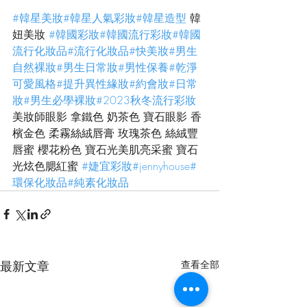
#韓星美妝
#韓星人氣彩妝
#韓星造型
 韓
妞美妝 
#韓國彩妝
#韓國流行彩妝
#韓國
流行化妝品
#流行化妝品
#快美妝
#男生
自然裸妝
#男生日常妝
#男性保養
#乾淨
可愛風格
#提升異性緣妝
#約會妝
#日常
妝
#男生必學裸妝
#2023秋冬流行彩妝
美妝師眼影 拿鐵色 奶茶色 寶石眼影 香
檳金色 柔霧絲絨唇膏 玫瑰茶色 絲絨豐
唇蜜 櫻花粉色 寶石光美肌亮采蜜 寶石
光炫色腮紅蜜 
#婕宜彩妝
#jennyhouse
#
環保化妝品
#純素化妝品
最新文章
查看全部