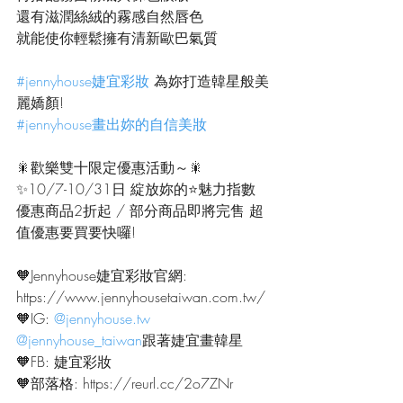
還有滋潤絲絨的霧感自然唇色
就能使你輕鬆擁有清新歐巴氣質
#jennyhouse婕宜彩妝
 為妳打造韓星般美
麗嬌顏!
#jennyhouse畫出妳的自信美妝
🎇歡樂雙十限定優惠活動～🎇
✨10/7-10/31日 綻放妳的⭐魅力指數
優惠商品2折起 / 部分商品即將完售 超
值優惠要買要快囉!
🧡Jennyhouse婕宜彩妝官網:
https://www.jennyhousetaiwan.com.tw/
🧡IG: 
@jennyhouse.tw
@jennyhouse_taiwan
跟著婕宜畫韓星
🧡FB: 婕宜彩妝
🧡部落格: https://reurl.cc/2o7ZNr