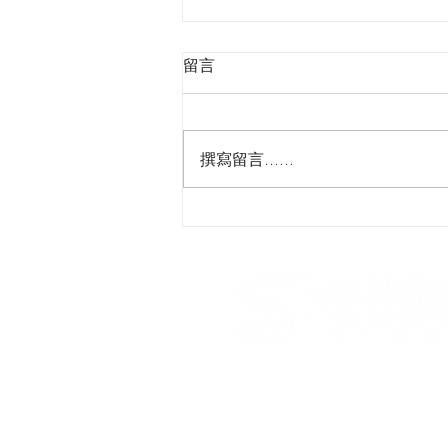
留言
撰寫留言......
『細膩✨通透的低飽和氛圍妝 
🌷清冷自然美』​#低飽和氛圍
度妝感 #柔和立體自然美​
​小林髮廊第三事業部 I 青春
台北市南京西路10號7樓
02-7709-1109