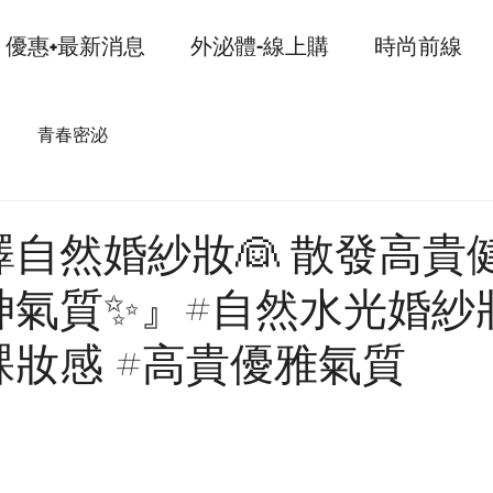
優惠+最新消息
外泌體-線上購
時尚前線
青春密泌
自然婚紗妝👰 散發高貴
氣質✨』#自然水光婚紗妝
妝感 #高貴優雅氣質