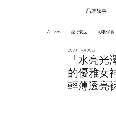
品牌故事
All Posts
流行髮型
彩妝保養
2024年9月30日
『水亮光澤
的優雅女神
輕薄透亮裸