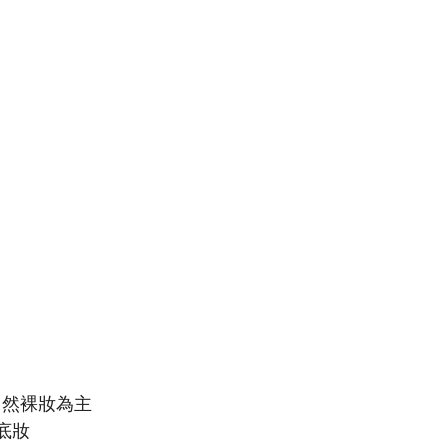
自然裸妝為主
底妝