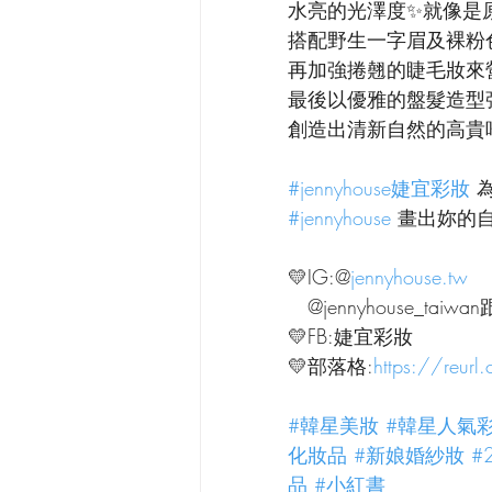
水亮的光澤度✨就像是
搭配野生一字眉及裸粉
再加強捲翹的睫毛妝來
最後以優雅的盤髮造型
創造出清新自然的高貴
#jennyhouse婕宜彩妝
 
#jennyhouse
 畫出妳的
💛IG:@
jennyhouse.tw
   @jennyhouse_ta
💛FB:婕宜彩妝
💛部落格:
https://reur
#韓星美妝
#韓星人氣
化妝品
#新娘婚紗妝
#
品
#小紅書