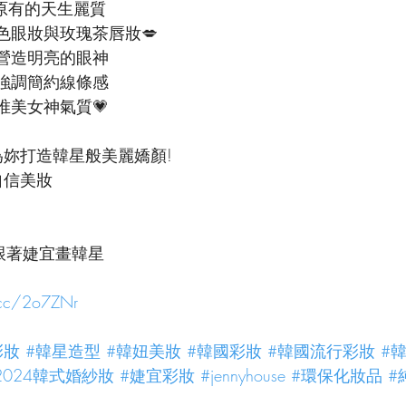
原有的天生麗質
色眼妝與玫瑰茶唇妝💋
營造明亮的眼神
強調簡約線條感
唯美女神氣質💗
為妳打造韓星般美麗嬌顏!
自信美妝
iwan跟著婕宜畫韓星
l.cc/2o7ZNr
彩妝
#韓星造型
#韓妞美妝
#韓國彩妝
#韓國流行彩妝
#
2024韓式婚紗妝
#婕宜彩妝
#jennyhouse
#環保化妝品
#